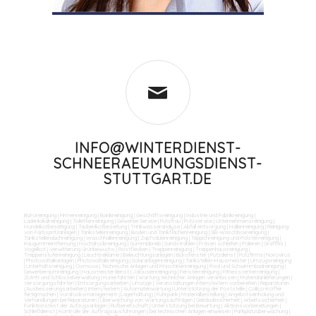
INFO@WINTERDIENST-
SCHNEERAEUMUNGSDIENST-
STUTTGART.DE
Büroreinigung
|
Firmenreinigung
|
Bankreinigung
|
Geschäftsreinigung
|
Industrie und Fabrikreinigung
|
Ladenlokalreinigung
|
Toilettenreinigung
|
Gewerbe Service
|
Putzfrau
|
Putzservice
|
Unternehmensreinigung
|
Hundekotbeseitigung
|
Taubenkotbeseitung
|
Trinkwasseranalyse
|
Abfall entsorgung
|
Hallenreinigung
|
Reinigung
von Farbspritzanlagen
|
Tankstellenreinigung
|
Boden und Tankflächenreinigung
|
SB-Waschboxreinigung
|
Tankstellendachreinigung
|
Waschhallenreinigung
|
Zapfsäulenreinigung
|
Teppichreinigung und Polsterreinigung
|
Kaugummientfernung
|
Hochdruckreinigung
|
Gummiabrieb
|
Sandstrahlen
|
Fräsen schleifen
|
Polieren
|
Graffitis
|
Vogelkot
|
Verwitterung Grünbewuchs
|
Rostflecken
|
Treppenreinigung
|
Treppenhausreinigung
|
Treppenstufenreinigung
|
Leuchtreklame
|
Beleuchtungsanlagen
|
Bürofenster
|
Putzdienst
|
Putzfirma
|
Norovirus
|
Photovoltaikanlagen
|
Photovoltaikreinigung
|
Solaranlagenreinigung
|
Tankstellen-Hausmeister
|
Umzugsreinigung
|
Unterhaltsreinigung
|
Osmose
|
Technische Anlagen und Maschinenreinigung
|
Pool und Schwimmbadreinigung
|
Gewerberaumreinigung
|
Hausmeisterdienst
|
Jalousienreinigung
|
Fensterreinigung
|
Fitnesscenterreinigung
|
Zutritt und Schlüsselverwaltung
|
Kurierfahrten
|
Wartung technicher Anlagen veranlassen
|
Materialanlieferungen
|
Versorgungsfahrten
|
Entsorgungsarbeiten
|
Umzüge
|
Veranstaltungen intern/extern vorbereiten
|
Reparaturen
(Ausbesserungsarbeiten) intern/extern
|
Automatenwartung
|
Unterstützung der Poststelle
|
Collico-Koffer
fertigmachen
|
Vordrucksmanagement (Lagerhaltung)
|
Fuhrpark
|
Materialbestellung
|
Angebotseinholung und
Verhandlungen bei Reparaturen
|
Überwachung von Wartungsaufträgen
|
Gebäudesicherheit
|
Arbeitssicherheit
|
Funktionstest der Aufzugsanlagen
|
Rufbereitschaft
|
Unterstützung bei Bewirtung
|
Aktionsvorbereitungen
|
Schließdienst
|
Kontrolle der Auftragsausführungen
|
bei technischen Anlagen einweisen
|
Parkplatzüberwachung
|