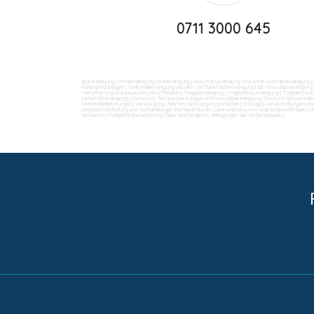
0711 3000 645
Büroreinigung
|
Firmenreinigung
|
Bankreinigung
|
Geschäftsreinigung
|
Industrie und Fabrikreinigung
|
Farbspritzanlagen
|
Tankstellenreinigung
|
Boden und Tankflächenreinigung
|
SB-Waschboxreinigung
Verwitterung Grünbewuchs
|
Rostflecken
|
Treppenreinigung
|
Treppenhausreinigung
|
Treppenstufe
Unterhaltsreinigung
|
Osmose
|
Technische Anlagen und Maschinenreinigung
|
Pool und Schwimmba
Materialanlieferungen
|
Versorgungsfahrten
|
Entsorgungsarbeiten
|
Umzüge
|
Veranstaltungen int
Angebotseinholung und Verhandlungen bei Reparaturen
|
Überwachung von Wartungsaufträgen
|
G
einweisen
|
Parkplatzüberwachung
|
teilw. Winterdienst, Reinigungen der Außenanlagen
|