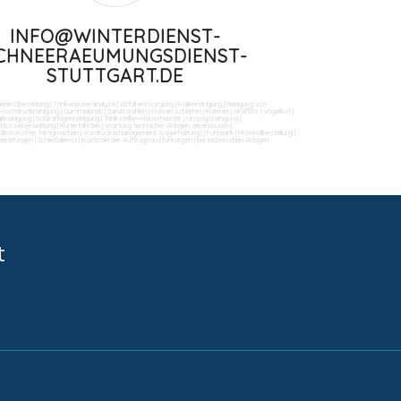
INFO@WINTERDIENST-
CHNEERAEUMUNGSDIENST-
STUTTGART.DE
benkotbeseitung
|
Trinkwasseranalyse
|
Abfall entsorgung
|
Hallenreinigung
|
Reinigung von
Hochdruckreinigung
|
Gummiabrieb
|
Sandstrahlen
|
Fräsen schleifen
|
Polieren
|
Graffitis
|
Vogelkot
|
ikreinigung
|
Solaranlagenreinigung
|
Tankstellen-Hausmeister
|
Umzugsreinigung
|
Schlüsselverwaltung
|
Kurierfahrten
|
Wartung technicher Anlagen veranlassen
|
llico-Koffer fertigmachen
|
Vordrucksmanagement (Lagerhaltung)
|
Fuhrpark
|
Materialbestellung
|
bereitungen
|
Schließdienst
|
Kontrolle der Auftragsausführungen
|
bei technischen Anlagen
t