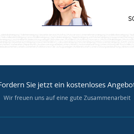
S
Ladenlokalreinigung
|
Toilettenreinigung
|
Gewerbe Service
|
Putzfrau
|
Putzservice
|
Unternehmensreinigung
|
Hundekotbeseitigung
|
Tau
|
Tankstellendachreinigung
|
Waschhallenreinigung
|
Zapfsäulenreinigung
|
Teppichreinigung und Polsterreinigung
|
Kaugummientfernung
|
nreinigung
|
Leuchtreklame
|
Beleuchtungsanlagen
|
Bürofenster
|
Putzdienst
|
Putzfirma
|
Norovirus
|
Photovoltaikanlagen
|
Photovolta
dreinigung
|
Gewerberaumreinigung
|
Hausmeisterdienst
|
Jalousienreinigung
|
Fensterreinigung
|
Fitnesscenterreinigung
|
Zutritt und 
ern/extern vorbereiten
|
Reparaturen (Ausbesserungsarbeiten) intern/extern
|
Automatenwartung
|
Unterstützung der Poststelle
|
Co
ebäudesicherheit
|
Arbeitssicherheit
|
Funktionstest der Aufzugsanlagen
|
Rufbereitschaft
|
Unterstützung bei Bewirtung
|
Aktionsvor
Fordern Sie jetzt ein kostenloses Angebo
Wir freuen uns auf eine gute Zusammenarbeit