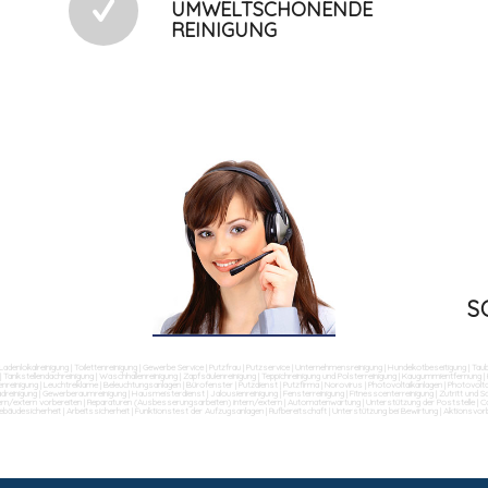
UMWELTSCHONENDE
REINIGUNG
S
Ladenlokalreinigung
|
Toilettenreinigung
|
Gewerbe Service
|
Putzfrau
|
Putzservice
|
Unternehmensreinigung
|
Hundekotbeseitigung
|
Tau
|
Tankstellendachreinigung
|
Waschhallenreinigung
|
Zapfsäulenreinigung
|
Teppichreinigung und Polsterreinigung
|
Kaugummientfernung
|
nreinigung
|
Leuchtreklame
|
Beleuchtungsanlagen
|
Bürofenster
|
Putzdienst
|
Putzfirma
|
Norovirus
|
Photovoltaikanlagen
|
Photovolta
dreinigung
|
Gewerberaumreinigung
|
Hausmeisterdienst
|
Jalousienreinigung
|
Fensterreinigung
|
Fitnesscenterreinigung
|
Zutritt und 
ern/extern vorbereiten
|
Reparaturen (Ausbesserungsarbeiten) intern/extern
|
Automatenwartung
|
Unterstützung der Poststelle
|
Co
ebäudesicherheit
|
Arbeitssicherheit
|
Funktionstest der Aufzugsanlagen
|
Rufbereitschaft
|
Unterstützung bei Bewirtung
|
Aktionsvor