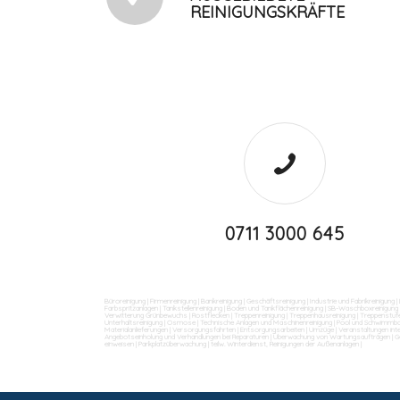
REINIGUNGSKRÄFTE
0711 3000 645
Büroreinigung
|
Firmenreinigung
|
Bankreinigung
|
Geschäftsreinigung
|
Industrie und Fabrikreinigung
|
Farbspritzanlagen
|
Tankstellenreinigung
|
Boden und Tankflächenreinigung
|
SB-Waschboxreinigung
Verwitterung Grünbewuchs
|
Rostflecken
|
Treppenreinigung
|
Treppenhausreinigung
|
Treppenstufe
Unterhaltsreinigung
|
Osmose
|
Technische Anlagen und Maschinenreinigung
|
Pool und Schwimmba
Materialanlieferungen
|
Versorgungsfahrten
|
Entsorgungsarbeiten
|
Umzüge
|
Veranstaltungen int
Angebotseinholung und Verhandlungen bei Reparaturen
|
Überwachung von Wartungsaufträgen
|
G
einweisen
|
Parkplatzüberwachung
|
teilw. Winterdienst, Reinigungen der Außenanlagen
|