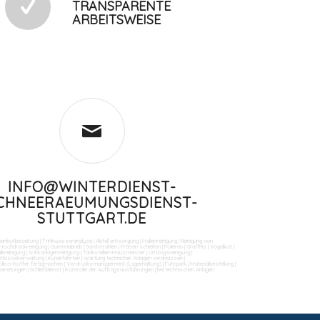
TRANSPARENTE
ARBEITSWEISE
INFO@WINTERDIENST-
CHNEERAEUMUNGSDIENST-
STUTTGART.DE
benkotbeseitung
|
Trinkwasseranalyse
|
Abfall entsorgung
|
Hallenreinigung
|
Reinigung von
Hochdruckreinigung
|
Gummiabrieb
|
Sandstrahlen
|
Fräsen schleifen
|
Polieren
|
Graffitis
|
Vogelkot
|
ikreinigung
|
Solaranlagenreinigung
|
Tankstellen-Hausmeister
|
Umzugsreinigung
|
Schlüsselverwaltung
|
Kurierfahrten
|
Wartung technicher Anlagen veranlassen
|
llico-Koffer fertigmachen
|
Vordrucksmanagement (Lagerhaltung)
|
Fuhrpark
|
Materialbestellung
|
bereitungen
|
Schließdienst
|
Kontrolle der Auftragsausführungen
|
bei technischen Anlagen