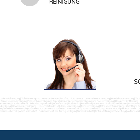
REINIGUNG
S
Ladenlokalreinigung
|
Toilettenreinigung
|
Gewerbe Service
|
Putzfrau
|
Putzservice
|
Unternehmensreinigung
|
Hundekotbeseitigung
|
Tau
|
Tankstellendachreinigung
|
Waschhallenreinigung
|
Zapfsäulenreinigung
|
Teppichreinigung und Polsterreinigung
|
Kaugummientfernung
|
nreinigung
|
Leuchtreklame
|
Beleuchtungsanlagen
|
Bürofenster
|
Putzdienst
|
Putzfirma
|
Norovirus
|
Photovoltaikanlagen
|
Photovolta
dreinigung
|
Gewerberaumreinigung
|
Hausmeisterdienst
|
Jalousienreinigung
|
Fensterreinigung
|
Fitnesscenterreinigung
|
Zutritt und 
ern/extern vorbereiten
|
Reparaturen (Ausbesserungsarbeiten) intern/extern
|
Automatenwartung
|
Unterstützung der Poststelle
|
Co
ebäudesicherheit
|
Arbeitssicherheit
|
Funktionstest der Aufzugsanlagen
|
Rufbereitschaft
|
Unterstützung bei Bewirtung
|
Aktionsvor