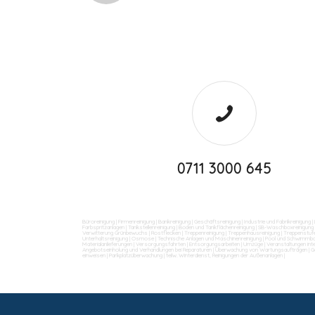
0711 3000 645
Büroreinigung
|
Firmenreinigung
|
Bankreinigung
|
Geschäftsreinigung
|
Industrie und Fabrikreinigung
|
Farbspritzanlagen
|
Tankstellenreinigung
|
Boden und Tankflächenreinigung
|
SB-Waschboxreinigung
Verwitterung Grünbewuchs
|
Rostflecken
|
Treppenreinigung
|
Treppenhausreinigung
|
Treppenstufe
Unterhaltsreinigung
|
Osmose
|
Technische Anlagen und Maschinenreinigung
|
Pool und Schwimmba
Materialanlieferungen
|
Versorgungsfahrten
|
Entsorgungsarbeiten
|
Umzüge
|
Veranstaltungen int
Angebotseinholung und Verhandlungen bei Reparaturen
|
Überwachung von Wartungsaufträgen
|
G
einweisen
|
Parkplatzüberwachung
|
teilw. Winterdienst, Reinigungen der Außenanlagen
|