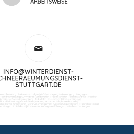
ARBEITSWEISE
INFO@WINTERDIENST-
CHNEERAEUMUNGSDIENST-
STUTTGART.DE
benkotbeseitung
|
Trinkwasseranalyse
|
Abfall entsorgung
|
Hallenreinigung
|
Reinigung von
Hochdruckreinigung
|
Gummiabrieb
|
Sandstrahlen
|
Fräsen schleifen
|
Polieren
|
Graffitis
|
Vogelkot
|
ikreinigung
|
Solaranlagenreinigung
|
Tankstellen-Hausmeister
|
Umzugsreinigung
|
Schlüsselverwaltung
|
Kurierfahrten
|
Wartung technicher Anlagen veranlassen
|
llico-Koffer fertigmachen
|
Vordrucksmanagement (Lagerhaltung)
|
Fuhrpark
|
Materialbestellung
|
bereitungen
|
Schließdienst
|
Kontrolle der Auftragsausführungen
|
bei technischen Anlagen