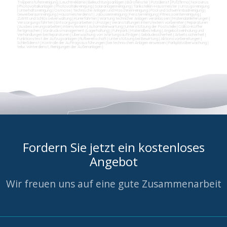
Treppenstufenreinigung
|
Leuchtreklame
|
Beleuchtungsanlagen
|
Bürofenster
|
Putzdienst
|
Putzfirma
|
Norovirus
|
Photovoltaikanlagen
|
Photovoltaikreinigung
|
Solaranlagenreinigung
|
Tankstellen-Hausmeister
|
Umzugsreinigung
|
Unterhaltsreinigung
|
Osmose
|
Technische Anlagen und Maschinenreinigung
|
Pool und Schwimmbadreinigung
|
Gewerberaumreinigung
|
Hausmeisterdienst
|
Jalousienreinigung
|
Fensterreinigung
|
Fitnesscenterreinigung
|
Zutritt und Schlüsselverwaltung
|
Kurierfahrten
|
Wartung technicher Anlagen veranlassen
|
Materialanlieferungen
|
Versorgungsfahrten
|
Entsorgungsarbeiten
|
Umzüge
|
Veranstaltungen intern/extern vorbereiten
|
Reparaturen
(Ausbesserungsarbeiten) intern/extern
|
Automatenwartung
|
Unterstützung der Poststelle
|
Collico-Koffer
fertigmachen
|
Vordrucksmanagement (Lagerhaltung)
|
Fuhrpark
|
Materialbestellung
|
Angebotseinholung und
Verhandlungen bei Reparaturen
|
Überwachung von Wartungsaufträgen
|
Gebäudesicherheit
|
Arbeitssicherheit
|
Funktionstest der Aufzugsanlagen
|
Rufbereitschaft
|
Unterstützung bei Bewirtung
|
Aktionsvorbereitungen
|
Schließdienst
|
Kontrolle der Auftragsausführungen
|
bei technischen Anlagen einweisen
|
Parkplatzüberwachung
|
teilw. Winterdienst, Reinigungen der Außenanlagen
|
Fordern Sie jetzt ein kostenloses
Angebot
Wir freuen uns auf eine gute Zusammenarbeit