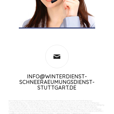
INFO@WINTERDIENST-
SCHNEERAEUMUNGSDIENST-
STUTTGART.DE
Büroreinigung
|
Firmenreinigung
|
Bankreinigung
|
Geschäftsreinigung
|
Industrie und Fabrikreinigung
|
Ladenlokalreinigung
|
Toilettenreinigung
|
Gewerbe Service
|
Putzfrau
|
Putzservice
|
Unternehmensreinigung
|
Hundekotbeseitigung
|
Taubenkotbeseitung
|
Trinkwasseranalyse
|
Abfall entsorgung
|
Hallenreinigung
|
Reinigung
von Farbspritzanlagen
|
Tankstellenreinigung
|
Boden und Tankflächenreinigung
|
SB-Waschboxreinigung
|
Tankstellendachreinigung
|
Waschhallenreinigung
|
Zapfsäulenreinigung
|
Teppichreinigung und Polsterreinigung
|
Kaugummientfernung
|
Hochdruckreinigung
|
Gummiabrieb
|
Sandstrahlen
|
Fräsen schleifen
|
Polieren
|
Graffitis
|
Vogelkot
|
Verwitterung Grünbewuchs
|
Rostflecken
|
Treppenreinigung
|
Treppenhausreinigung
|