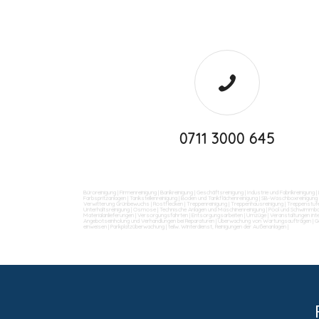
0711 3000 645
Büroreinigung
|
Firmenreinigung
|
Bankreinigung
|
Geschäftsreinigung
|
Industrie und Fabrikreinigung
|
Farbspritzanlagen
|
Tankstellenreinigung
|
Boden und Tankflächenreinigung
|
SB-Waschboxreinigung
Verwitterung Grünbewuchs
|
Rostflecken
|
Treppenreinigung
|
Treppenhausreinigung
|
Treppenstufe
Unterhaltsreinigung
|
Osmose
|
Technische Anlagen und Maschinenreinigung
|
Pool und Schwimmba
Materialanlieferungen
|
Versorgungsfahrten
|
Entsorgungsarbeiten
|
Umzüge
|
Veranstaltungen int
Angebotseinholung und Verhandlungen bei Reparaturen
|
Überwachung von Wartungsaufträgen
|
G
einweisen
|
Parkplatzüberwachung
|
teilw. Winterdienst, Reinigungen der Außenanlagen
|