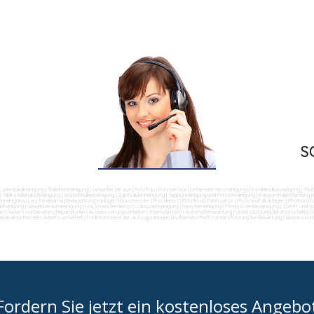
S
Ladenlokalreinigung
|
Toilettenreinigung
|
Gewerbe Service
|
Putzfrau
|
Putzservice
|
Unternehmensreinigung
|
Hundekotbeseitigung
|
Tau
|
Tankstellendachreinigung
|
Waschhallenreinigung
|
Zapfsäulenreinigung
|
Teppichreinigung und Polsterreinigung
|
Kaugummientfernung
|
nreinigung
|
Leuchtreklame
|
Beleuchtungsanlagen
|
Bürofenster
|
Putzdienst
|
Putzfirma
|
Norovirus
|
Photovoltaikanlagen
|
Photovolta
dreinigung
|
Gewerberaumreinigung
|
Hausmeisterdienst
|
Jalousienreinigung
|
Fensterreinigung
|
Fitnesscenterreinigung
|
Zutritt und 
ern/extern vorbereiten
|
Reparaturen (Ausbesserungsarbeiten) intern/extern
|
Automatenwartung
|
Unterstützung der Poststelle
|
Co
ebäudesicherheit
|
Arbeitssicherheit
|
Funktionstest der Aufzugsanlagen
|
Rufbereitschaft
|
Unterstützung bei Bewirtung
|
Aktionsvor
Fordern Sie jetzt ein kostenloses Angebo