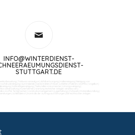
INFO@WINTERDIENST-
CHNEERAEUMUNGSDIENST-
STUTTGART.DE
benkotbeseitung
|
Trinkwasseranalyse
|
Abfall entsorgung
|
Hallenreinigung
|
Reinigung von
Hochdruckreinigung
|
Gummiabrieb
|
Sandstrahlen
|
Fräsen schleifen
|
Polieren
|
Graffitis
|
Vogelkot
|
ikreinigung
|
Solaranlagenreinigung
|
Tankstellen-Hausmeister
|
Umzugsreinigung
|
Schlüsselverwaltung
|
Kurierfahrten
|
Wartung technicher Anlagen veranlassen
|
llico-Koffer fertigmachen
|
Vordrucksmanagement (Lagerhaltung)
|
Fuhrpark
|
Materialbestellung
|
bereitungen
|
Schließdienst
|
Kontrolle der Auftragsausführungen
|
bei technischen Anlagen
t