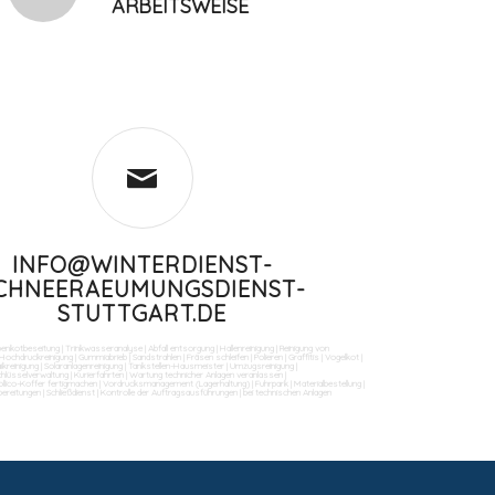
ARBEITSWEISE
INFO@WINTERDIENST-
CHNEERAEUMUNGSDIENST-
STUTTGART.DE
benkotbeseitung
|
Trinkwasseranalyse
|
Abfall entsorgung
|
Hallenreinigung
|
Reinigung von
Hochdruckreinigung
|
Gummiabrieb
|
Sandstrahlen
|
Fräsen schleifen
|
Polieren
|
Graffitis
|
Vogelkot
|
ikreinigung
|
Solaranlagenreinigung
|
Tankstellen-Hausmeister
|
Umzugsreinigung
|
Schlüsselverwaltung
|
Kurierfahrten
|
Wartung technicher Anlagen veranlassen
|
llico-Koffer fertigmachen
|
Vordrucksmanagement (Lagerhaltung)
|
Fuhrpark
|
Materialbestellung
|
bereitungen
|
Schließdienst
|
Kontrolle der Auftragsausführungen
|
bei technischen Anlagen