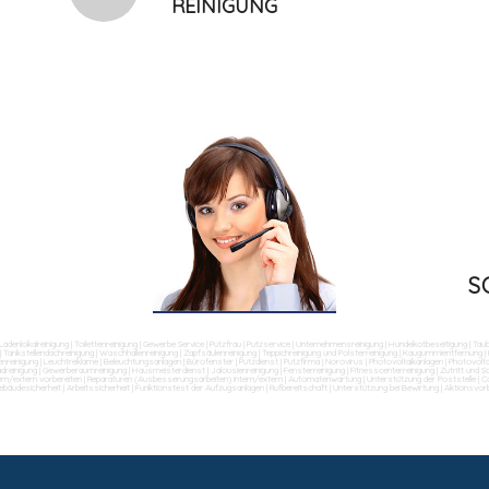
REINIGUNG
S
Ladenlokalreinigung
|
Toilettenreinigung
|
Gewerbe Service
|
Putzfrau
|
Putzservice
|
Unternehmensreinigung
|
Hundekotbeseitigung
|
Tau
|
Tankstellendachreinigung
|
Waschhallenreinigung
|
Zapfsäulenreinigung
|
Teppichreinigung und Polsterreinigung
|
Kaugummientfernung
|
nreinigung
|
Leuchtreklame
|
Beleuchtungsanlagen
|
Bürofenster
|
Putzdienst
|
Putzfirma
|
Norovirus
|
Photovoltaikanlagen
|
Photovolta
dreinigung
|
Gewerberaumreinigung
|
Hausmeisterdienst
|
Jalousienreinigung
|
Fensterreinigung
|
Fitnesscenterreinigung
|
Zutritt und 
ern/extern vorbereiten
|
Reparaturen (Ausbesserungsarbeiten) intern/extern
|
Automatenwartung
|
Unterstützung der Poststelle
|
Co
ebäudesicherheit
|
Arbeitssicherheit
|
Funktionstest der Aufzugsanlagen
|
Rufbereitschaft
|
Unterstützung bei Bewirtung
|
Aktionsvor