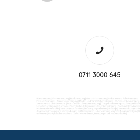
0711 3000 645
Büroreinigung
|
Firmenreinigung
|
Bankreinigung
|
Geschäftsreinigung
|
Industrie und Fabrikreinigung
|
Farbspritzanlagen
|
Tankstellenreinigung
|
Boden und Tankflächenreinigung
|
SB-Waschboxreinigung
Verwitterung Grünbewuchs
|
Rostflecken
|
Treppenreinigung
|
Treppenhausreinigung
|
Treppenstufe
Unterhaltsreinigung
|
Osmose
|
Technische Anlagen und Maschinenreinigung
|
Pool und Schwimmba
Materialanlieferungen
|
Versorgungsfahrten
|
Entsorgungsarbeiten
|
Umzüge
|
Veranstaltungen int
Angebotseinholung und Verhandlungen bei Reparaturen
|
Überwachung von Wartungsaufträgen
|
G
einweisen
|
Parkplatzüberwachung
|
teilw. Winterdienst, Reinigungen der Außenanlagen
|