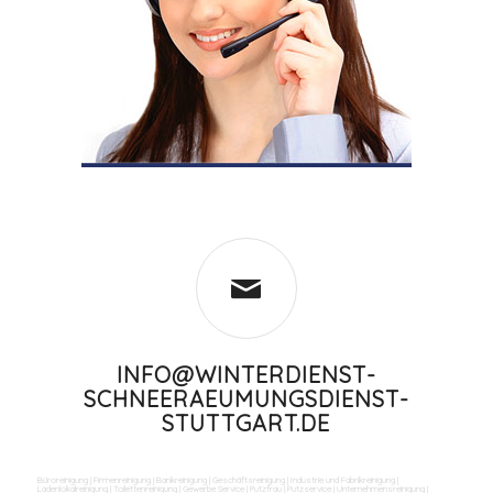
INFO@WINTERDIENST-
SCHNEERAEUMUNGSDIENST-
STUTTGART.DE
Büroreinigung
|
Firmenreinigung
|
Bankreinigung
|
Geschäftsreinigung
|
Industrie und Fabrikreinigung
|
Ladenlokalreinigung
|
Toilettenreinigung
|
Gewerbe Service
|
Putzfrau
|
Putzservice
|
Unternehmensreinigung
|