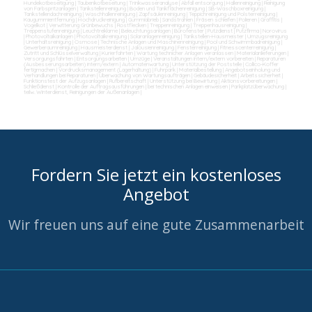
Hundekotbeseitigung
|
Taubenkotbeseitung
|
Trinkwasseranalyse
|
Abfall entsorgung
|
Hallenreinigung
|
Reinigung
von Farbspritzanlagen
|
Tankstellenreinigung
|
Boden und Tankflächenreinigung
|
SB-Waschboxreinigung
|
Tankstellendachreinigung
|
Waschhallenreinigung
|
Zapfsäulenreinigung
|
Teppichreinigung und Polsterreinigung
|
Kaugummientfernung
|
Hochdruckreinigung
|
Gummiabrieb
|
Sandstrahlen
|
Fräsen schleifen
|
Polieren
|
Graffitis
|
Vogelkot
|
Verwitterung Grünbewuchs
|
Rostflecken
|
Treppenreinigung
|
Treppenhausreinigung
|
Treppenstufenreinigung
|
Leuchtreklame
|
Beleuchtungsanlagen
|
Bürofenster
|
Putzdienst
|
Putzfirma
|
Norovirus
|
Photovoltaikanlagen
|
Photovoltaikreinigung
|
Solaranlagenreinigung
|
Tankstellen-Hausmeister
|
Umzugsreinigung
|
Unterhaltsreinigung
|
Osmose
|
Technische Anlagen und Maschinenreinigung
|
Pool und Schwimmbadreinigung
|
Gewerberaumreinigung
|
Hausmeisterdienst
|
Jalousienreinigung
|
Fensterreinigung
|
Fitnesscenterreinigung
|
Zutritt und Schlüsselverwaltung
|
Kurierfahrten
|
Wartung technicher Anlagen veranlassen
|
Materialanlieferungen
|
Versorgungsfahrten
|
Entsorgungsarbeiten
|
Umzüge
|
Veranstaltungen intern/extern vorbereiten
|
Reparaturen
(Ausbesserungsarbeiten) intern/extern
|
Automatenwartung
|
Unterstützung der Poststelle
|
Collico-Koffer
fertigmachen
|
Vordrucksmanagement (Lagerhaltung)
|
Fuhrpark
|
Materialbestellung
|
Angebotseinholung und
Verhandlungen bei Reparaturen
|
Überwachung von Wartungsaufträgen
|
Gebäudesicherheit
|
Arbeitssicherheit
|
Funktionstest der Aufzugsanlagen
|
Rufbereitschaft
|
Unterstützung bei Bewirtung
|
Aktionsvorbereitungen
|
Schließdienst
|
Kontrolle der Auftragsausführungen
|
bei technischen Anlagen einweisen
|
Parkplatzüberwachung
|
teilw. Winterdienst, Reinigungen der Außenanlagen
|
Fordern Sie jetzt ein kostenloses
Angebot
Wir freuen uns auf eine gute Zusammenarbeit