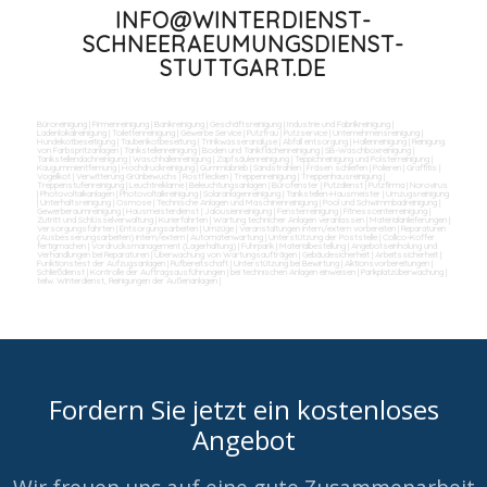
INFO@WINTERDIENST-
SCHNEERAEUMUNGSDIENST-
STUTTGART.DE
Büroreinigung
|
Firmenreinigung
|
Bankreinigung
|
Geschäftsreinigung
|
Industrie und Fabrikreinigung
|
Ladenlokalreinigung
|
Toilettenreinigung
|
Gewerbe Service
|
Putzfrau
|
Putzservice
|
Unternehmensreinigung
|
Hundekotbeseitigung
|
Taubenkotbeseitung
|
Trinkwasseranalyse
|
Abfall entsorgung
|
Hallenreinigung
|
Reinigung
von Farbspritzanlagen
|
Tankstellenreinigung
|
Boden und Tankflächenreinigung
|
SB-Waschboxreinigung
|
Tankstellendachreinigung
|
Waschhallenreinigung
|
Zapfsäulenreinigung
|
Teppichreinigung und Polsterreinigung
|
Kaugummientfernung
|
Hochdruckreinigung
|
Gummiabrieb
|
Sandstrahlen
|
Fräsen schleifen
|
Polieren
|
Graffitis
|
Vogelkot
|
Verwitterung Grünbewuchs
|
Rostflecken
|
Treppenreinigung
|
Treppenhausreinigung
|
Treppenstufenreinigung
|
Leuchtreklame
|
Beleuchtungsanlagen
|
Bürofenster
|
Putzdienst
|
Putzfirma
|
Norovirus
|
Photovoltaikanlagen
|
Photovoltaikreinigung
|
Solaranlagenreinigung
|
Tankstellen-Hausmeister
|
Umzugsreinigung
|
Unterhaltsreinigung
|
Osmose
|
Technische Anlagen und Maschinenreinigung
|
Pool und Schwimmbadreinigung
|
Gewerberaumreinigung
|
Hausmeisterdienst
|
Jalousienreinigung
|
Fensterreinigung
|
Fitnesscenterreinigung
|
Zutritt und Schlüsselverwaltung
|
Kurierfahrten
|
Wartung technicher Anlagen veranlassen
|
Materialanlieferungen
|
Versorgungsfahrten
|
Entsorgungsarbeiten
|
Umzüge
|
Veranstaltungen intern/extern vorbereiten
|
Reparaturen
(Ausbesserungsarbeiten) intern/extern
|
Automatenwartung
|
Unterstützung der Poststelle
|
Collico-Koffer
fertigmachen
|
Vordrucksmanagement (Lagerhaltung)
|
Fuhrpark
|
Materialbestellung
|
Angebotseinholung und
Verhandlungen bei Reparaturen
|
Überwachung von Wartungsaufträgen
|
Gebäudesicherheit
|
Arbeitssicherheit
|
Funktionstest der Aufzugsanlagen
|
Rufbereitschaft
|
Unterstützung bei Bewirtung
|
Aktionsvorbereitungen
|
Schließdienst
|
Kontrolle der Auftragsausführungen
|
bei technischen Anlagen einweisen
|
Parkplatzüberwachung
|
teilw. Winterdienst, Reinigungen der Außenanlagen
|
Fordern Sie jetzt ein kostenloses
Angebot