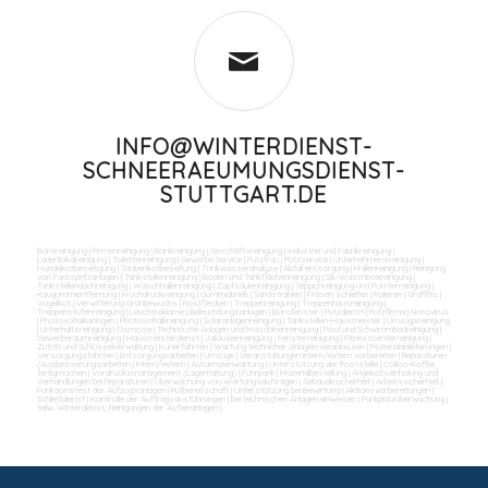
INFO@WINTERDIENST-
SCHNEERAEUMUNGSDIENST-
STUTTGART.DE
Büroreinigung
|
Firmenreinigung
|
Bankreinigung
|
Geschäftsreinigung
|
Industrie und Fabrikreinigung
|
Ladenlokalreinigung
|
Toilettenreinigung
|
Gewerbe Service
|
Putzfrau
|
Putzservice
|
Unternehmensreinigung
|
Hundekotbeseitigung
|
Taubenkotbeseitung
|
Trinkwasseranalyse
|
Abfall entsorgung
|
Hallenreinigung
|
Reinigung
von Farbspritzanlagen
|
Tankstellenreinigung
|
Boden und Tankflächenreinigung
|
SB-Waschboxreinigung
|
Tankstellendachreinigung
|
Waschhallenreinigung
|
Zapfsäulenreinigung
|
Teppichreinigung und Polsterreinigung
|
Kaugummientfernung
|
Hochdruckreinigung
|
Gummiabrieb
|
Sandstrahlen
|
Fräsen schleifen
|
Polieren
|
Graffitis
|
Vogelkot
|
Verwitterung Grünbewuchs
|
Rostflecken
|
Treppenreinigung
|
Treppenhausreinigung
|
Treppenstufenreinigung
|
Leuchtreklame
|
Beleuchtungsanlagen
|
Bürofenster
|
Putzdienst
|
Putzfirma
|
Norovirus
|
Photovoltaikanlagen
|
Photovoltaikreinigung
|
Solaranlagenreinigung
|
Tankstellen-Hausmeister
|
Umzugsreinigung
|
Unterhaltsreinigung
|
Osmose
|
Technische Anlagen und Maschinenreinigung
|
Pool und Schwimmbadreinigung
|
Gewerberaumreinigung
|
Hausmeisterdienst
|
Jalousienreinigung
|
Fensterreinigung
|
Fitnesscenterreinigung
|
Zutritt und Schlüsselverwaltung
|
Kurierfahrten
|
Wartung technicher Anlagen veranlassen
|
Materialanlieferungen
|
Versorgungsfahrten
|
Entsorgungsarbeiten
|
Umzüge
|
Veranstaltungen intern/extern vorbereiten
|
Reparaturen
(Ausbesserungsarbeiten) intern/extern
|
Automatenwartung
|
Unterstützung der Poststelle
|
Collico-Koffer
fertigmachen
|
Vordrucksmanagement (Lagerhaltung)
|
Fuhrpark
|
Materialbestellung
|
Angebotseinholung und
Verhandlungen bei Reparaturen
|
Überwachung von Wartungsaufträgen
|
Gebäudesicherheit
|
Arbeitssicherheit
|
Funktionstest der Aufzugsanlagen
|
Rufbereitschaft
|
Unterstützung bei Bewirtung
|
Aktionsvorbereitungen
|
Schließdienst
|
Kontrolle der Auftragsausführungen
|
bei technischen Anlagen einweisen
|
Parkplatzüberwachung
|
teilw. Winterdienst, Reinigungen der Außenanlagen
|