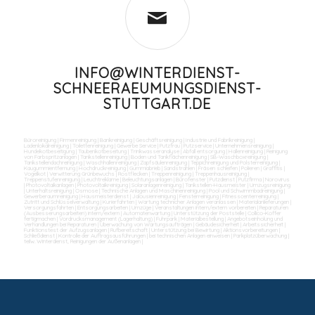
INFO@WINTERDIENST-
SCHNEERAEUMUNGSDIENST-
STUTTGART.DE
Büroreinigung
|
Firmenreinigung
|
Bankreinigung
|
Geschäftsreinigung
|
Industrie und Fabrikreinigung
|
Ladenlokalreinigung
|
Toilettenreinigung
|
Gewerbe Service
|
Putzfrau
|
Putzservice
|
Unternehmensreinigung
|
Hundekotbeseitigung
|
Taubenkotbeseitung
|
Trinkwasseranalyse
|
Abfall entsorgung
|
Hallenreinigung
|
Reinigung
von Farbspritzanlagen
|
Tankstellenreinigung
|
Boden und Tankflächenreinigung
|
SB-Waschboxreinigung
|
Tankstellendachreinigung
|
Waschhallenreinigung
|
Zapfsäulenreinigung
|
Teppichreinigung und Polsterreinigung
|
Kaugummientfernung
|
Hochdruckreinigung
|
Gummiabrieb
|
Sandstrahlen
|
Fräsen schleifen
|
Polieren
|
Graffitis
|
Vogelkot
|
Verwitterung Grünbewuchs
|
Rostflecken
|
Treppenreinigung
|
Treppenhausreinigung
|
Treppenstufenreinigung
|
Leuchtreklame
|
Beleuchtungsanlagen
|
Bürofenster
|
Putzdienst
|
Putzfirma
|
Norovirus
|
Photovoltaikanlagen
|
Photovoltaikreinigung
|
Solaranlagenreinigung
|
Tankstellen-Hausmeister
|
Umzugsreinigung
|
Unterhaltsreinigung
|
Osmose
|
Technische Anlagen und Maschinenreinigung
|
Pool und Schwimmbadreinigung
|
Gewerberaumreinigung
|
Hausmeisterdienst
|
Jalousienreinigung
|
Fensterreinigung
|
Fitnesscenterreinigung
|
Zutritt und Schlüsselverwaltung
|
Kurierfahrten
|
Wartung technicher Anlagen veranlassen
|
Materialanlieferungen
|
Versorgungsfahrten
|
Entsorgungsarbeiten
|
Umzüge
|
Veranstaltungen intern/extern vorbereiten
|
Reparaturen
(Ausbesserungsarbeiten) intern/extern
|
Automatenwartung
|
Unterstützung der Poststelle
|
Collico-Koffer
fertigmachen
|
Vordrucksmanagement (Lagerhaltung)
|
Fuhrpark
|
Materialbestellung
|
Angebotseinholung und
Verhandlungen bei Reparaturen
|
Überwachung von Wartungsaufträgen
|
Gebäudesicherheit
|
Arbeitssicherheit
|
Funktionstest der Aufzugsanlagen
|
Rufbereitschaft
|
Unterstützung bei Bewirtung
|
Aktionsvorbereitungen
|
Schließdienst
|
Kontrolle der Auftragsausführungen
|
bei technischen Anlagen einweisen
|
Parkplatzüberwachung
|
teilw. Winterdienst, Reinigungen der Außenanlagen
|