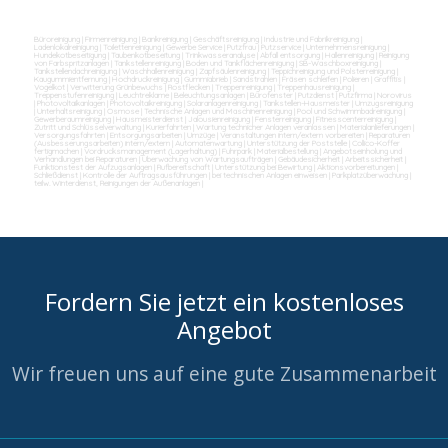
Büroreinigung
|
Firmenreinigung
|
Bankreinigung
|
Geschäftsreinigung
|
Industrie und Fabrikreinigung
|
Ladenlokalreinigung
|
Toilettenreinigung
|
Gewerbe Service
|
Putzfrau
|
Putzservice
|
Unternehmensreinigung
|
Hundekotbeseitigung
|
Taubenkotbeseitung
|
Trinkwasseranalyse
|
Abfall entsorgung
|
Hallenreinigung
|
Reinigung
von Farbspritzanlagen
|
Tankstellenreinigung
|
Boden und Tankflächenreinigung
|
SB-Waschboxreinigung
|
Tankstellendachreinigung
|
Waschhallenreinigung
|
Zapfsäulenreinigung
|
Teppichreinigung und Polsterreinigung
|
Kaugummientfernung
|
Hochdruckreinigung
|
Gummiabrieb
|
Sandstrahlen
|
Fräsen schleifen
|
Polieren
|
Graffitis
|
Vogelkot
|
Verwitterung Grünbewuchs
|
Rostflecken
|
Treppenreinigung
|
Treppenhausreinigung
|
Treppenstufenreinigung
|
Leuchtreklame
|
Beleuchtungsanlagen
|
Bürofenster
|
Putzdienst
|
Putzfirma
|
Norovirus
|
Photovoltaikanlagen
|
Photovoltaikreinigung
|
Solaranlagenreinigung
|
Tankstellen-Hausmeister
|
Umzugsreinigung
|
Unterhaltsreinigung
|
Osmose
|
Technische Anlagen und Maschinenreinigung
|
Pool und Schwimmbadreinigung
|
Gewerberaumreinigung
|
Hausmeisterdienst
|
Jalousienreinigung
|
Fensterreinigung
|
Fitnesscenterreinigung
|
Zutritt und Schlüsselverwaltung
|
Kurierfahrten
|
Wartung technicher Anlagen veranlassen
|
Materialanlieferungen
|
Versorgungsfahrten
|
Entsorgungsarbeiten
|
Umzüge
|
Veranstaltungen intern/extern vorbereiten
|
Reparaturen
(Ausbesserungsarbeiten) intern/extern
|
Automatenwartung
|
Unterstützung der Poststelle
|
Collico-Koffer
fertigmachen
|
Vordrucksmanagement (Lagerhaltung)
|
Fuhrpark
|
Materialbestellung
|
Angebotseinholung und
Verhandlungen bei Reparaturen
|
Überwachung von Wartungsaufträgen
|
Gebäudesicherheit
|
Arbeitssicherheit
|
Funktionstest der Aufzugsanlagen
|
Rufbereitschaft
|
Unterstützung bei Bewirtung
|
Aktionsvorbereitungen
|
Schließdienst
|
Kontrolle der Auftragsausführungen
|
bei technischen Anlagen einweisen
|
Parkplatzüberwachung
|
teilw. Winterdienst, Reinigungen der Außenanlagen
|
Fordern Sie jetzt ein kostenloses
Angebot
Wir freuen uns auf eine gute Zusammenarbeit