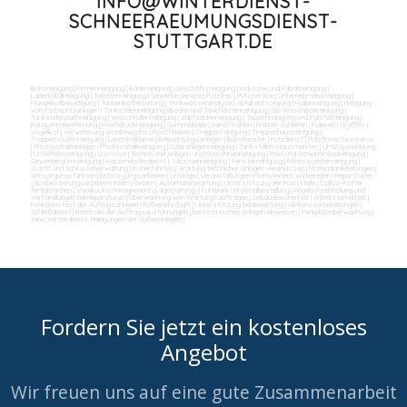
INFO@WINTERDIENST-
SCHNEERAEUMUNGSDIENST-
STUTTGART.DE
Büroreinigung
|
Firmenreinigung
|
Bankreinigung
|
Geschäftsreinigung
|
Industrie und Fabrikreinigung
|
Ladenlokalreinigung
|
Toilettenreinigung
|
Gewerbe Service
|
Putzfrau
|
Putzservice
|
Unternehmensreinigung
|
Hundekotbeseitigung
|
Taubenkotbeseitung
|
Trinkwasseranalyse
|
Abfall entsorgung
|
Hallenreinigung
|
Reinigung
von Farbspritzanlagen
|
Tankstellenreinigung
|
Boden und Tankflächenreinigung
|
SB-Waschboxreinigung
|
Tankstellendachreinigung
|
Waschhallenreinigung
|
Zapfsäulenreinigung
|
Teppichreinigung und Polsterreinigung
|
Kaugummientfernung
|
Hochdruckreinigung
|
Gummiabrieb
|
Sandstrahlen
|
Fräsen schleifen
|
Polieren
|
Graffitis
|
Vogelkot
|
Verwitterung Grünbewuchs
|
Rostflecken
|
Treppenreinigung
|
Treppenhausreinigung
|
Treppenstufenreinigung
|
Leuchtreklame
|
Beleuchtungsanlagen
|
Bürofenster
|
Putzdienst
|
Putzfirma
|
Norovirus
|
Photovoltaikanlagen
|
Photovoltaikreinigung
|
Solaranlagenreinigung
|
Tankstellen-Hausmeister
|
Umzugsreinigung
|
Unterhaltsreinigung
|
Osmose
|
Technische Anlagen und Maschinenreinigung
|
Pool und Schwimmbadreinigung
|
Gewerberaumreinigung
|
Hausmeisterdienst
|
Jalousienreinigung
|
Fensterreinigung
|
Fitnesscenterreinigung
|
Zutritt und Schlüsselverwaltung
|
Kurierfahrten
|
Wartung technicher Anlagen veranlassen
|
Materialanlieferungen
|
Versorgungsfahrten
|
Entsorgungsarbeiten
|
Umzüge
|
Veranstaltungen intern/extern vorbereiten
|
Reparaturen
(Ausbesserungsarbeiten) intern/extern
|
Automatenwartung
|
Unterstützung der Poststelle
|
Collico-Koffer
fertigmachen
|
Vordrucksmanagement (Lagerhaltung)
|
Fuhrpark
|
Materialbestellung
|
Angebotseinholung und
Verhandlungen bei Reparaturen
|
Überwachung von Wartungsaufträgen
|
Gebäudesicherheit
|
Arbeitssicherheit
|
Funktionstest der Aufzugsanlagen
|
Rufbereitschaft
|
Unterstützung bei Bewirtung
|
Aktionsvorbereitungen
|
Schließdienst
|
Kontrolle der Auftragsausführungen
|
bei technischen Anlagen einweisen
|
Parkplatzüberwachung
|
teilw. Winterdienst, Reinigungen der Außenanlagen
|
Fordern Sie jetzt ein kostenloses
Angebot
Wir freuen uns auf eine gute Zusammenarbeit