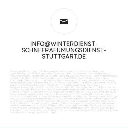
INFO@WINTERDIENST-
SCHNEERAEUMUNGSDIENST-
STUTTGART.DE
Büroreinigung
|
Firmenreinigung
|
Bankreinigung
|
Geschäftsreinigung
|
Industrie und Fabrikreinigung
|
Ladenlokalreinigung
|
Toilettenreinigung
|
Gewerbe Service
|
Putzfrau
|
Putzservice
|
Unternehmensreinigung
|
Hundekotbeseitigung
|
Taubenkotbeseitung
|
Trinkwasseranalyse
|
Abfall entsorgung
|
Hallenreinigung
|
Reinigung
von Farbspritzanlagen
|
Tankstellenreinigung
|
Boden und Tankflächenreinigung
|
SB-Waschboxreinigung
|
Tankstellendachreinigung
|
Waschhallenreinigung
|
Zapfsäulenreinigung
|
Teppichreinigung und Polsterreinigung
|
Kaugummientfernung
|
Hochdruckreinigung
|
Gummiabrieb
|
Sandstrahlen
|
Fräsen schleifen
|
Polieren
|
Graffitis
|
Vogelkot
|
Verwitterung Grünbewuchs
|
Rostflecken
|
Treppenreinigung
|
Treppenhausreinigung
|
Treppenstufenreinigung
|
Leuchtreklame
|
Beleuchtungsanlagen
|
Bürofenster
|
Putzdienst
|
Putzfirma
|
Norovirus
|
Photovoltaikanlagen
|
Photovoltaikreinigung
|
Solaranlagenreinigung
|
Tankstellen-Hausmeister
|
Umzugsreinigung
|
Unterhaltsreinigung
|
Osmose
|
Technische Anlagen und Maschinenreinigung
|
Pool und Schwimmbadreinigung
|
Gewerberaumreinigung
|
Hausmeisterdienst
|
Jalousienreinigung
|
Fensterreinigung
|
Fitnesscenterreinigung
|
Zutritt und Schlüsselverwaltung
|
Kurierfahrten
|
Wartung technicher Anlagen veranlassen
|
Materialanlieferungen
|
Versorgungsfahrten
|
Entsorgungsarbeiten
|
Umzüge
|
Veranstaltungen intern/extern vorbereiten
|
Reparaturen
(Ausbesserungsarbeiten) intern/extern
|
Automatenwartung
|
Unterstützung der Poststelle
|
Collico-Koffer
fertigmachen
|
Vordrucksmanagement (Lagerhaltung)
|
Fuhrpark
|
Materialbestellung
|
Angebotseinholung und
Verhandlungen bei Reparaturen
|
Überwachung von Wartungsaufträgen
|
Gebäudesicherheit
|
Arbeitssicherheit
|
Funktionstest der Aufzugsanlagen
|
Rufbereitschaft
|
Unterstützung bei Bewirtung
|
Aktionsvorbereitungen
|
Schließdienst
|
Kontrolle der Auftragsausführungen
|
bei technischen Anlagen einweisen
|
Parkplatzüberwachung
|
teilw. Winterdienst, Reinigungen der Außenanlagen
|