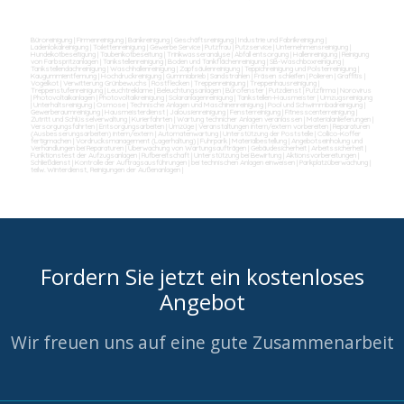
Büroreinigung
|
Firmenreinigung
|
Bankreinigung
|
Geschäftsreinigung
|
Industrie und Fabrikreinigung
|
Ladenlokalreinigung
|
Toilettenreinigung
|
Gewerbe Service
|
Putzfrau
|
Putzservice
|
Unternehmensreinigung
|
Hundekotbeseitigung
|
Taubenkotbeseitung
|
Trinkwasseranalyse
|
Abfall entsorgung
|
Hallenreinigung
|
Reinigung
von Farbspritzanlagen
|
Tankstellenreinigung
|
Boden und Tankflächenreinigung
|
SB-Waschboxreinigung
|
Tankstellendachreinigung
|
Waschhallenreinigung
|
Zapfsäulenreinigung
|
Teppichreinigung und Polsterreinigung
|
Kaugummientfernung
|
Hochdruckreinigung
|
Gummiabrieb
|
Sandstrahlen
|
Fräsen schleifen
|
Polieren
|
Graffitis
|
Vogelkot
|
Verwitterung Grünbewuchs
|
Rostflecken
|
Treppenreinigung
|
Treppenhausreinigung
|
Treppenstufenreinigung
|
Leuchtreklame
|
Beleuchtungsanlagen
|
Bürofenster
|
Putzdienst
|
Putzfirma
|
Norovirus
|
Photovoltaikanlagen
|
Photovoltaikreinigung
|
Solaranlagenreinigung
|
Tankstellen-Hausmeister
|
Umzugsreinigung
|
Unterhaltsreinigung
|
Osmose
|
Technische Anlagen und Maschinenreinigung
|
Pool und Schwimmbadreinigung
|
Gewerberaumreinigung
|
Hausmeisterdienst
|
Jalousienreinigung
|
Fensterreinigung
|
Fitnesscenterreinigung
|
Zutritt und Schlüsselverwaltung
|
Kurierfahrten
|
Wartung technicher Anlagen veranlassen
|
Materialanlieferungen
|
Versorgungsfahrten
|
Entsorgungsarbeiten
|
Umzüge
|
Veranstaltungen intern/extern vorbereiten
|
Reparaturen
(Ausbesserungsarbeiten) intern/extern
|
Automatenwartung
|
Unterstützung der Poststelle
|
Collico-Koffer
fertigmachen
|
Vordrucksmanagement (Lagerhaltung)
|
Fuhrpark
|
Materialbestellung
|
Angebotseinholung und
Verhandlungen bei Reparaturen
|
Überwachung von Wartungsaufträgen
|
Gebäudesicherheit
|
Arbeitssicherheit
|
Funktionstest der Aufzugsanlagen
|
Rufbereitschaft
|
Unterstützung bei Bewirtung
|
Aktionsvorbereitungen
|
Schließdienst
|
Kontrolle der Auftragsausführungen
|
bei technischen Anlagen einweisen
|
Parkplatzüberwachung
|
teilw. Winterdienst, Reinigungen der Außenanlagen
|
Fordern Sie jetzt ein kostenloses
Angebot
Wir freuen uns auf eine gute Zusammenarbeit