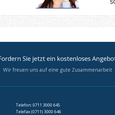
S
Ladenlokalreinigung
|
Toilettenreinigung
|
Gewerbe Service
|
Putzfrau
|
Putzservice
|
Unternehmensreinigung
|
Hundekotbeseitigung
|
Tau
|
Tankstellendachreinigung
|
Waschhallenreinigung
|
Zapfsäulenreinigung
|
Teppichreinigung und Polsterreinigung
|
Kaugummientfernung
|
nreinigung
|
Leuchtreklame
|
Beleuchtungsanlagen
|
Bürofenster
|
Putzdienst
|
Putzfirma
|
Norovirus
|
Photovoltaikanlagen
|
Photovolta
dreinigung
|
Gewerberaumreinigung
|
Hausmeisterdienst
|
Jalousienreinigung
|
Fensterreinigung
|
Fitnesscenterreinigung
|
Zutritt und 
ern/extern vorbereiten
|
Reparaturen (Ausbesserungsarbeiten) intern/extern
|
Automatenwartung
|
Unterstützung der Poststelle
|
Co
ebäudesicherheit
|
Arbeitssicherheit
|
Funktionstest der Aufzugsanlagen
|
Rufbereitschaft
|
Unterstützung bei Bewirtung
|
Aktionsvor
Fordern Sie jetzt ein kostenloses Angebo
Wir freuen uns auf eine gute Zusammenarbeit
Telefon: 0711 3000 645
Telefax (0711) 3000 646