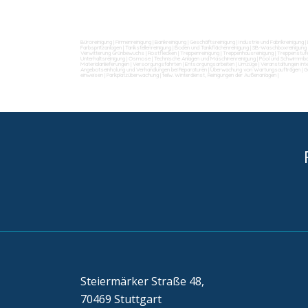
Büroreinigung
|
Firmenreinigung
|
Bankreinigung
|
Geschäftsreinigung
|
Industrie und Fabrikreinigung
|
Farbspritzanlagen
|
Tankstellenreinigung
|
Boden und Tankflächenreinigung
|
SB-Waschboxreinigung
Verwitterung Grünbewuchs
|
Rostflecken
|
Treppenreinigung
|
Treppenhausreinigung
|
Treppenstufe
Unterhaltsreinigung
|
Osmose
|
Technische Anlagen und Maschinenreinigung
|
Pool und Schwimmba
Materialanlieferungen
|
Versorgungsfahrten
|
Entsorgungsarbeiten
|
Umzüge
|
Veranstaltungen int
Angebotseinholung und Verhandlungen bei Reparaturen
|
Überwachung von Wartungsaufträgen
|
G
einweisen
|
Parkplatzüberwachung
|
teilw. Winterdienst, Reinigungen der Außenanlagen
|
Steiermärker Straße 48,
70469 Stuttgart