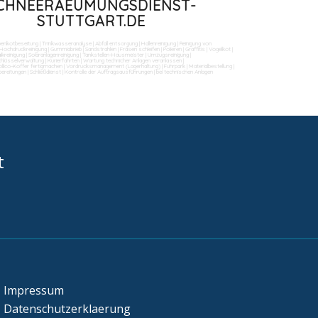
CHNEERAEUMUNGSDIENST-
STUTTGART.DE
benkotbeseitung
|
Trinkwasseranalyse
|
Abfall entsorgung
|
Hallenreinigung
|
Reinigung von
Hochdruckreinigung
|
Gummiabrieb
|
Sandstrahlen
|
Fräsen schleifen
|
Polieren
|
Graffitis
|
Vogelkot
|
ikreinigung
|
Solaranlagenreinigung
|
Tankstellen-Hausmeister
|
Umzugsreinigung
|
Schlüsselverwaltung
|
Kurierfahrten
|
Wartung technicher Anlagen veranlassen
|
llico-Koffer fertigmachen
|
Vordrucksmanagement (Lagerhaltung)
|
Fuhrpark
|
Materialbestellung
|
bereitungen
|
Schließdienst
|
Kontrolle der Auftragsausführungen
|
bei technischen Anlagen
t
Impressum
Datenschutzerklaerung