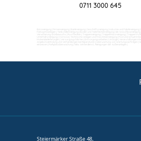
0711 3000 645
Büroreinigung
|
Firmenreinigung
|
Bankreinigung
|
Geschäftsreinigung
|
Industrie und Fabrikreinigung
|
Farbspritzanlagen
|
Tankstellenreinigung
|
Boden und Tankflächenreinigung
|
SB-Waschboxreinigung
Verwitterung Grünbewuchs
|
Rostflecken
|
Treppenreinigung
|
Treppenhausreinigung
|
Treppenstufe
Unterhaltsreinigung
|
Osmose
|
Technische Anlagen und Maschinenreinigung
|
Pool und Schwimmba
Materialanlieferungen
|
Versorgungsfahrten
|
Entsorgungsarbeiten
|
Umzüge
|
Veranstaltungen int
Angebotseinholung und Verhandlungen bei Reparaturen
|
Überwachung von Wartungsaufträgen
|
G
einweisen
|
Parkplatzüberwachung
|
teilw. Winterdienst, Reinigungen der Außenanlagen
|
Steiermärker Straße 48,