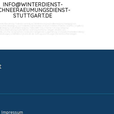
INFO@WINTERDIENST-
CHNEERAEUMUNGSDIENST-
STUTTGART.DE
benkotbeseitung
|
Trinkwasseranalyse
|
Abfall entsorgung
|
Hallenreinigung
|
Reinigung von
Hochdruckreinigung
|
Gummiabrieb
|
Sandstrahlen
|
Fräsen schleifen
|
Polieren
|
Graffitis
|
Vogelkot
|
ikreinigung
|
Solaranlagenreinigung
|
Tankstellen-Hausmeister
|
Umzugsreinigung
|
Schlüsselverwaltung
|
Kurierfahrten
|
Wartung technicher Anlagen veranlassen
|
llico-Koffer fertigmachen
|
Vordrucksmanagement (Lagerhaltung)
|
Fuhrpark
|
Materialbestellung
|
bereitungen
|
Schließdienst
|
Kontrolle der Auftragsausführungen
|
bei technischen Anlagen
t
Impressum