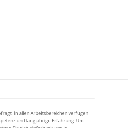
efragt. In allen Arbeitsbereichen verfügen
petenz und langjährige Erfahrung. Um
tzen Sie sich einfach mit uns in