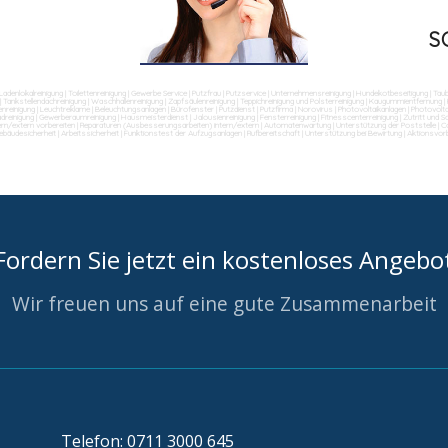
S
Ladenlokalreinigung
|
Toilettenreinigung
|
Gewerbe Service
|
Putzfrau
|
Putzservice
|
Unternehmensreinigung
|
Hundekotbeseitigung
|
Tau
|
Tankstellendachreinigung
|
Waschhallenreinigung
|
Zapfsäulenreinigung
|
Teppichreinigung und Polsterreinigung
|
Kaugummientfernung
|
nreinigung
|
Leuchtreklame
|
Beleuchtungsanlagen
|
Bürofenster
|
Putzdienst
|
Putzfirma
|
Norovirus
|
Photovoltaikanlagen
|
Photovolta
dreinigung
|
Gewerberaumreinigung
|
Hausmeisterdienst
|
Jalousienreinigung
|
Fensterreinigung
|
Fitnesscenterreinigung
|
Zutritt und 
ern/extern vorbereiten
|
Reparaturen (Ausbesserungsarbeiten) intern/extern
|
Automatenwartung
|
Unterstützung der Poststelle
|
Co
ebäudesicherheit
|
Arbeitssicherheit
|
Funktionstest der Aufzugsanlagen
|
Rufbereitschaft
|
Unterstützung bei Bewirtung
|
Aktionsvor
Fordern Sie jetzt ein kostenloses Angebo
Wir freuen uns auf eine gute Zusammenarbeit
Telefon: 0711 3000 645