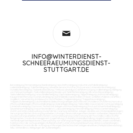
INFO@WINTERDIENST-
SCHNEERAEUMUNGSDIENST-
STUTTGART.DE
Büroreinigung
|
Firmenreinigung
|
Bankreinigung
|
Geschäftsreinigung
|
Industrie und Fabrikreinigung
|
Ladenlokalreinigung
|
Toilettenreinigung
|
Gewerbe Service
|
Putzfrau
|
Putzservice
|
Unternehmensreinigung
|
Hundekotbeseitigung
|
Taubenkotbeseitung
|
Trinkwasseranalyse
|
Abfall entsorgung
|
Hallenreinigung
|
Reinigung
von Farbspritzanlagen
|
Tankstellenreinigung
|
Boden und Tankflächenreinigung
|
SB-Waschboxreinigung
|
Tankstellendachreinigung
|
Waschhallenreinigung
|
Zapfsäulenreinigung
|
Teppichreinigung und Polsterreinigung
|
Kaugummientfernung
|
Hochdruckreinigung
|
Gummiabrieb
|
Sandstrahlen
|
Fräsen schleifen
|
Polieren
|
Graffitis
|
Vogelkot
|
Verwitterung Grünbewuchs
|
Rostflecken
|
Treppenreinigung
|
Treppenhausreinigung
|
Treppenstufenreinigung
|
Leuchtreklame
|
Beleuchtungsanlagen
|
Bürofenster
|
Putzdienst
|
Putzfirma
|
Norovirus
|
Photovoltaikanlagen
|
Photovoltaikreinigung
|
Solaranlagenreinigung
|
Tankstellen-Hausmeister
|
Umzugsreinigung
|
Unterhaltsreinigung
|
Osmose
|
Technische Anlagen und Maschinenreinigung
|
Pool und Schwimmbadreinigung
|
Gewerberaumreinigung
|
Hausmeisterdienst
|
Jalousienreinigung
|
Fensterreinigung
|
Fitnesscenterreinigung
|
Zutritt und Schlüsselverwaltung
|
Kurierfahrten
|
Wartung technicher Anlagen veranlassen
|
Materialanlieferungen
|
Versorgungsfahrten
|
Entsorgungsarbeiten
|
Umzüge
|
Veranstaltungen intern/extern vorbereiten
|
Reparaturen
(Ausbesserungsarbeiten) intern/extern
|
Automatenwartung
|
Unterstützung der Poststelle
|
Collico-Koffer
fertigmachen
|
Vordrucksmanagement (Lagerhaltung)
|
Fuhrpark
|
Materialbestellung
|
Angebotseinholung und
Verhandlungen bei Reparaturen
|
Überwachung von Wartungsaufträgen
|
Gebäudesicherheit
|
Arbeitssicherheit
|
Funktionstest der Aufzugsanlagen
|
Rufbereitschaft
|
Unterstützung bei Bewirtung
|
Aktionsvorbereitungen
|
Schließdienst
|
Kontrolle der Auftragsausführungen
|
bei technischen Anlagen einweisen
|
Parkplatzüberwachung
|
teilw. Winterdienst, Reinigungen der Außenanlagen
|