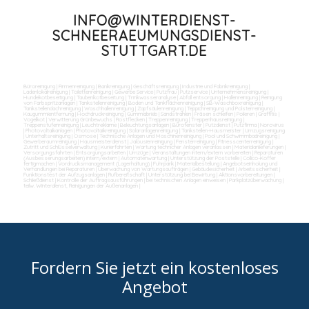
INFO@WINTERDIENST-
SCHNEERAEUMUNGSDIENST-
STUTTGART.DE
Büroreinigung
|
Firmenreinigung
|
Bankreinigung
|
Geschäftsreinigung
|
Industrie und Fabrikreinigung
|
Ladenlokalreinigung
|
Toilettenreinigung
|
Gewerbe Service
|
Putzfrau
|
Putzservice
|
Unternehmensreinigung
|
Hundekotbeseitigung
|
Taubenkotbeseitung
|
Trinkwasseranalyse
|
Abfall entsorgung
|
Hallenreinigung
|
Reinigung
von Farbspritzanlagen
|
Tankstellenreinigung
|
Boden und Tankflächenreinigung
|
SB-Waschboxreinigung
|
Tankstellendachreinigung
|
Waschhallenreinigung
|
Zapfsäulenreinigung
|
Teppichreinigung und Polsterreinigung
|
Kaugummientfernung
|
Hochdruckreinigung
|
Gummiabrieb
|
Sandstrahlen
|
Fräsen schleifen
|
Polieren
|
Graffitis
|
Vogelkot
|
Verwitterung Grünbewuchs
|
Rostflecken
|
Treppenreinigung
|
Treppenhausreinigung
|
Treppenstufenreinigung
|
Leuchtreklame
|
Beleuchtungsanlagen
|
Bürofenster
|
Putzdienst
|
Putzfirma
|
Norovirus
|
Photovoltaikanlagen
|
Photovoltaikreinigung
|
Solaranlagenreinigung
|
Tankstellen-Hausmeister
|
Umzugsreinigung
|
Unterhaltsreinigung
|
Osmose
|
Technische Anlagen und Maschinenreinigung
|
Pool und Schwimmbadreinigung
|
Gewerberaumreinigung
|
Hausmeisterdienst
|
Jalousienreinigung
|
Fensterreinigung
|
Fitnesscenterreinigung
|
Zutritt und Schlüsselverwaltung
|
Kurierfahrten
|
Wartung technicher Anlagen veranlassen
|
Materialanlieferungen
|
Versorgungsfahrten
|
Entsorgungsarbeiten
|
Umzüge
|
Veranstaltungen intern/extern vorbereiten
|
Reparaturen
(Ausbesserungsarbeiten) intern/extern
|
Automatenwartung
|
Unterstützung der Poststelle
|
Collico-Koffer
fertigmachen
|
Vordrucksmanagement (Lagerhaltung)
|
Fuhrpark
|
Materialbestellung
|
Angebotseinholung und
Verhandlungen bei Reparaturen
|
Überwachung von Wartungsaufträgen
|
Gebäudesicherheit
|
Arbeitssicherheit
|
Funktionstest der Aufzugsanlagen
|
Rufbereitschaft
|
Unterstützung bei Bewirtung
|
Aktionsvorbereitungen
|
Schließdienst
|
Kontrolle der Auftragsausführungen
|
bei technischen Anlagen einweisen
|
Parkplatzüberwachung
|
teilw. Winterdienst, Reinigungen der Außenanlagen
|
Fordern Sie jetzt ein kostenloses
Angebot