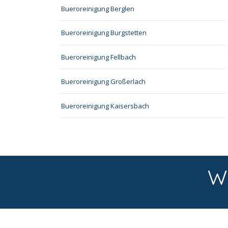
Bueroreinigung Berglen
Bueroreinigung Burgstetten
Bueroreinigung Fellbach
Bueroreinigung Großerlach
Bueroreinigung Kaisersbach
W