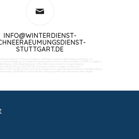
INFO@WINTERDIENST-
CHNEERAEUMUNGSDIENST-
STUTTGART.DE
benkotbeseitung
|
Trinkwasseranalyse
|
Abfall entsorgung
|
Hallenreinigung
|
Reinigung von
Hochdruckreinigung
|
Gummiabrieb
|
Sandstrahlen
|
Fräsen schleifen
|
Polieren
|
Graffitis
|
Vogelkot
|
ikreinigung
|
Solaranlagenreinigung
|
Tankstellen-Hausmeister
|
Umzugsreinigung
|
Schlüsselverwaltung
|
Kurierfahrten
|
Wartung technicher Anlagen veranlassen
|
llico-Koffer fertigmachen
|
Vordrucksmanagement (Lagerhaltung)
|
Fuhrpark
|
Materialbestellung
|
bereitungen
|
Schließdienst
|
Kontrolle der Auftragsausführungen
|
bei technischen Anlagen
t