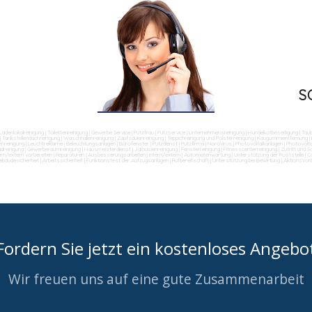
S
Ladenlokalreinigung
|
Toilettenreinigung
|
Gewerbe Service
|
Putzfrau
|
Putzservice
|
Unternehmensreinigung
|
Hundekotbeseitigung
|
Tau
|
Tankstellendachreinigung
|
Waschhallenreinigung
|
Zapfsäulenreinigung
|
Teppichreinigung und Polsterreinigung
|
Kaugummientfernung
|
nreinigung
|
Leuchtreklame
|
Beleuchtungsanlagen
|
Bürofenster
|
Putzdienst
|
Putzfirma
|
Norovirus
|
Photovoltaikanlagen
|
Photovolta
dreinigung
|
Gewerberaumreinigung
|
Hausmeisterdienst
|
Jalousienreinigung
|
Fensterreinigung
|
Fitnesscenterreinigung
|
Zutritt und 
ern/extern vorbereiten
|
Reparaturen (Ausbesserungsarbeiten) intern/extern
|
Automatenwartung
|
Unterstützung der Poststelle
|
Co
ebäudesicherheit
|
Arbeitssicherheit
|
Funktionstest der Aufzugsanlagen
|
Rufbereitschaft
|
Unterstützung bei Bewirtung
|
Aktionsvor
Fordern Sie jetzt ein kostenloses Angebo
Wir freuen uns auf eine gute Zusammenarbeit