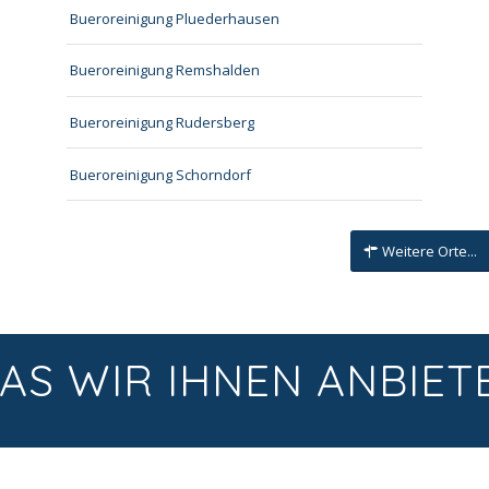
Bueroreinigung Pluederhausen
Bueroreinigung Remshalden
Bueroreinigung Rudersberg
Bueroreinigung Schorndorf
Weitere Orte...
AS WIR IHNEN ANBIET