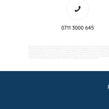
0711 3000 645
Büroreinigung
|
Firmenreinigung
|
Bankreinigung
|
Geschäftsreinigung
|
Industrie und Fabrikreinigung
|
Farbspritzanlagen
|
Tankstellenreinigung
|
Boden und Tankflächenreinigung
|
SB-Waschboxreinigung
Verwitterung Grünbewuchs
|
Rostflecken
|
Treppenreinigung
|
Treppenhausreinigung
|
Treppenstufe
Unterhaltsreinigung
|
Osmose
|
Technische Anlagen und Maschinenreinigung
|
Pool und Schwimmba
Materialanlieferungen
|
Versorgungsfahrten
|
Entsorgungsarbeiten
|
Umzüge
|
Veranstaltungen int
Angebotseinholung und Verhandlungen bei Reparaturen
|
Überwachung von Wartungsaufträgen
|
G
einweisen
|
Parkplatzüberwachung
|
teilw. Winterdienst, Reinigungen der Außenanlagen
|