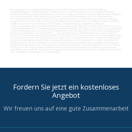
Büroreinigung
|
Firmenreinigung
|
Bankreinigung
|
Geschäftsreinigung
|
Industrie und Fabrikreinigung
|
Ladenlokalreinigung
|
Toilettenreinigung
|
Gewerbe Service
|
Putzfrau
|
Putzservice
|
Unternehmensreinigung
|
Hundekotbeseitigung
|
Taubenkotbeseitung
|
Trinkwasseranalyse
|
Abfall entsorgung
|
Hallenreinigung
|
Reinigung
von Farbspritzanlagen
|
Tankstellenreinigung
|
Boden und Tankflächenreinigung
|
SB-Waschboxreinigung
|
Tankstellendachreinigung
|
Waschhallenreinigung
|
Zapfsäulenreinigung
|
Teppichreinigung und Polsterreinigung
|
Kaugummientfernung
|
Hochdruckreinigung
|
Gummiabrieb
|
Sandstrahlen
|
Fräsen schleifen
|
Polieren
|
Graffitis
|
Vogelkot
|
Verwitterung Grünbewuchs
|
Rostflecken
|
Treppenreinigung
|
Treppenhausreinigung
|
Treppenstufenreinigung
|
Leuchtreklame
|
Beleuchtungsanlagen
|
Bürofenster
|
Putzdienst
|
Putzfirma
|
Norovirus
|
Photovoltaikanlagen
|
Photovoltaikreinigung
|
Solaranlagenreinigung
|
Tankstellen-Hausmeister
|
Umzugsreinigung
|
Unterhaltsreinigung
|
Osmose
|
Technische Anlagen und Maschinenreinigung
|
Pool und Schwimmbadreinigung
|
Gewerberaumreinigung
|
Hausmeisterdienst
|
Jalousienreinigung
|
Fensterreinigung
|
Fitnesscenterreinigung
|
Zutritt und Schlüsselverwaltung
|
Kurierfahrten
|
Wartung technicher Anlagen veranlassen
|
Materialanlieferungen
|
Versorgungsfahrten
|
Entsorgungsarbeiten
|
Umzüge
|
Veranstaltungen intern/extern vorbereiten
|
Reparaturen
(Ausbesserungsarbeiten) intern/extern
|
Automatenwartung
|
Unterstützung der Poststelle
|
Collico-Koffer
fertigmachen
|
Vordrucksmanagement (Lagerhaltung)
|
Fuhrpark
|
Materialbestellung
|
Angebotseinholung und
Verhandlungen bei Reparaturen
|
Überwachung von Wartungsaufträgen
|
Gebäudesicherheit
|
Arbeitssicherheit
|
Funktionstest der Aufzugsanlagen
|
Rufbereitschaft
|
Unterstützung bei Bewirtung
|
Aktionsvorbereitungen
|
Schließdienst
|
Kontrolle der Auftragsausführungen
|
bei technischen Anlagen einweisen
|
Parkplatzüberwachung
|
teilw. Winterdienst, Reinigungen der Außenanlagen
|
Fordern Sie jetzt ein kostenloses
Angebot
Wir freuen uns auf eine gute Zusammenarbeit