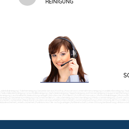
REINIGUNG
S
Ladenlokalreinigung
|
Toilettenreinigung
|
Gewerbe Service
|
Putzfrau
|
Putzservice
|
Unternehmensreinigung
|
Hundekotbeseitigung
|
Tau
|
Tankstellendachreinigung
|
Waschhallenreinigung
|
Zapfsäulenreinigung
|
Teppichreinigung und Polsterreinigung
|
Kaugummientfernung
|
nreinigung
|
Leuchtreklame
|
Beleuchtungsanlagen
|
Bürofenster
|
Putzdienst
|
Putzfirma
|
Norovirus
|
Photovoltaikanlagen
|
Photovolta
dreinigung
|
Gewerberaumreinigung
|
Hausmeisterdienst
|
Jalousienreinigung
|
Fensterreinigung
|
Fitnesscenterreinigung
|
Zutritt und 
ern/extern vorbereiten
|
Reparaturen (Ausbesserungsarbeiten) intern/extern
|
Automatenwartung
|
Unterstützung der Poststelle
|
Co
ebäudesicherheit
|
Arbeitssicherheit
|
Funktionstest der Aufzugsanlagen
|
Rufbereitschaft
|
Unterstützung bei Bewirtung
|
Aktionsvor