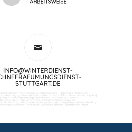
ARBEITSWEISE
INFO@WINTERDIENST-
CHNEERAEUMUNGSDIENST-
STUTTGART.DE
benkotbeseitung
|
Trinkwasseranalyse
|
Abfall entsorgung
|
Hallenreinigung
|
Reinigung von
Hochdruckreinigung
|
Gummiabrieb
|
Sandstrahlen
|
Fräsen schleifen
|
Polieren
|
Graffitis
|
Vogelkot
|
ikreinigung
|
Solaranlagenreinigung
|
Tankstellen-Hausmeister
|
Umzugsreinigung
|
Schlüsselverwaltung
|
Kurierfahrten
|
Wartung technicher Anlagen veranlassen
|
llico-Koffer fertigmachen
|
Vordrucksmanagement (Lagerhaltung)
|
Fuhrpark
|
Materialbestellung
|
bereitungen
|
Schließdienst
|
Kontrolle der Auftragsausführungen
|
bei technischen Anlagen