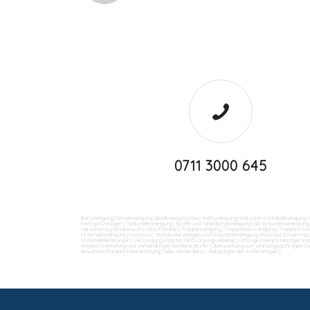
0711 3000 645
Büroreinigung
|
Firmenreinigung
|
Bankreinigung
|
Geschäftsreinigung
|
Industrie und Fabrikreinigung
|
Farbspritzanlagen
|
Tankstellenreinigung
|
Boden und Tankflächenreinigung
|
SB-Waschboxreinigung
Verwitterung Grünbewuchs
|
Rostflecken
|
Treppenreinigung
|
Treppenhausreinigung
|
Treppenstufe
Unterhaltsreinigung
|
Osmose
|
Technische Anlagen und Maschinenreinigung
|
Pool und Schwimmba
Materialanlieferungen
|
Versorgungsfahrten
|
Entsorgungsarbeiten
|
Umzüge
|
Veranstaltungen int
Angebotseinholung und Verhandlungen bei Reparaturen
|
Überwachung von Wartungsaufträgen
|
G
einweisen
|
Parkplatzüberwachung
|
teilw. Winterdienst, Reinigungen der Außenanlagen
|