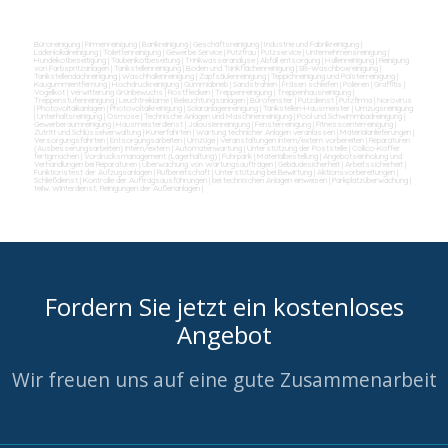
Büroreinigung
|
Firmenreinigung
|
Bankreinigung
|
Geschäftsreinigung
|
Industrie und Fabrikreinigung
|
Ladenlokalreinigung
|
Toilettenreinigung
|
Gewerbe Service
|
Putzfrau
|
Putzservice
|
Unternehmensreinigung
|
Hundekotbeseitigung
|
Taubenkotbeseitung
|
Trinkwasseranalyse
|
Abfall entsorgung
|
Hallenreinigung
|
Reinigung
von Farbspritzanlagen
|
Tankstellenreinigung
|
Boden und Tankflächenreinigung
|
SB-Waschboxreinigung
|
Tankstellendachreinigung
|
Waschhallenreinigung
|
Zapfsäulenreinigung
|
Teppichreinigung und Polsterreinigung
|
Kaugummientfernung
|
Hochdruckreinigung
|
Gummiabrieb
|
Sandstrahlen
|
Fräsen schleifen
|
Polieren
|
Graffitis
|
Vogelkot
|
Verwitterung Grünbewuchs
|
Rostflecken
|
Treppenreinigung
|
Treppenhausreinigung
|
Treppenstufenreinigung
|
Leuchtreklame
|
Beleuchtungsanlagen
|
Bürofenster
|
Putzdienst
|
Putzfirma
|
Norovirus
|
Photovoltaikanlagen
|
Photovoltaikreinigung
|
Solaranlagenreinigung
|
Tankstellen-Hausmeister
|
Umzugsreinigung
|
Unterhaltsreinigung
|
Osmose
|
Technische Anlagen und Maschinenreinigung
|
Pool und Schwimmbadreinigung
|
Gewerberaumreinigung
|
Hausmeisterdienst
|
Jalousienreinigung
|
Fensterreinigung
|
Fitnesscenterreinigung
|
Zutritt und Schlüsselverwaltung
|
Kurierfahrten
|
Wartung technicher Anlagen veranlassen
|
Materialanlieferungen
|
Versorgungsfahrten
|
Entsorgungsarbeiten
|
Umzüge
|
Veranstaltungen intern/extern vorbereiten
|
Reparaturen
(Ausbesserungsarbeiten) intern/extern
|
Automatenwartung
|
Unterstützung der Poststelle
|
Collico-Koffer
fertigmachen
|
Vordrucksmanagement (Lagerhaltung)
|
Fuhrpark
|
Materialbestellung
|
Angebotseinholung und
Verhandlungen bei Reparaturen
|
Überwachung von Wartungsaufträgen
|
Gebäudesicherheit
|
Arbeitssicherheit
|
Funktionstest der Aufzugsanlagen
|
Rufbereitschaft
|
Unterstützung bei Bewirtung
|
Aktionsvorbereitungen
|
Schließdienst
|
Kontrolle der Auftragsausführungen
|
bei technischen Anlagen einweisen
|
Parkplatzüberwachung
|
teilw. Winterdienst, Reinigungen der Außenanlagen
|
Fordern Sie jetzt ein kostenloses
Angebot
Wir freuen uns auf eine gute Zusammenarbeit