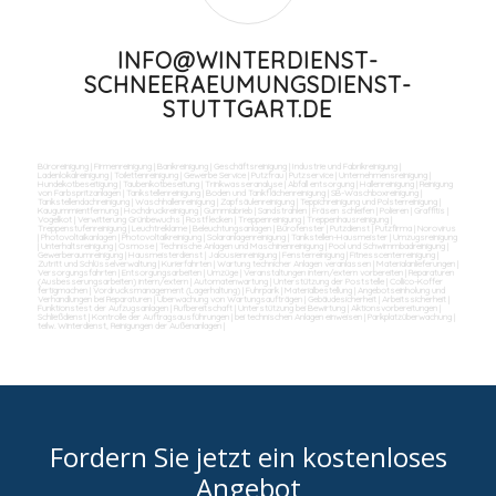
INFO@WINTERDIENST-
SCHNEERAEUMUNGSDIENST-
STUTTGART.DE
Büroreinigung
|
Firmenreinigung
|
Bankreinigung
|
Geschäftsreinigung
|
Industrie und Fabrikreinigung
|
Ladenlokalreinigung
|
Toilettenreinigung
|
Gewerbe Service
|
Putzfrau
|
Putzservice
|
Unternehmensreinigung
|
Hundekotbeseitigung
|
Taubenkotbeseitung
|
Trinkwasseranalyse
|
Abfall entsorgung
|
Hallenreinigung
|
Reinigung
von Farbspritzanlagen
|
Tankstellenreinigung
|
Boden und Tankflächenreinigung
|
SB-Waschboxreinigung
|
Tankstellendachreinigung
|
Waschhallenreinigung
|
Zapfsäulenreinigung
|
Teppichreinigung und Polsterreinigung
|
Kaugummientfernung
|
Hochdruckreinigung
|
Gummiabrieb
|
Sandstrahlen
|
Fräsen schleifen
|
Polieren
|
Graffitis
|
Vogelkot
|
Verwitterung Grünbewuchs
|
Rostflecken
|
Treppenreinigung
|
Treppenhausreinigung
|
Treppenstufenreinigung
|
Leuchtreklame
|
Beleuchtungsanlagen
|
Bürofenster
|
Putzdienst
|
Putzfirma
|
Norovirus
|
Photovoltaikanlagen
|
Photovoltaikreinigung
|
Solaranlagenreinigung
|
Tankstellen-Hausmeister
|
Umzugsreinigung
|
Unterhaltsreinigung
|
Osmose
|
Technische Anlagen und Maschinenreinigung
|
Pool und Schwimmbadreinigung
|
Gewerberaumreinigung
|
Hausmeisterdienst
|
Jalousienreinigung
|
Fensterreinigung
|
Fitnesscenterreinigung
|
Zutritt und Schlüsselverwaltung
|
Kurierfahrten
|
Wartung technicher Anlagen veranlassen
|
Materialanlieferungen
|
Versorgungsfahrten
|
Entsorgungsarbeiten
|
Umzüge
|
Veranstaltungen intern/extern vorbereiten
|
Reparaturen
(Ausbesserungsarbeiten) intern/extern
|
Automatenwartung
|
Unterstützung der Poststelle
|
Collico-Koffer
fertigmachen
|
Vordrucksmanagement (Lagerhaltung)
|
Fuhrpark
|
Materialbestellung
|
Angebotseinholung und
Verhandlungen bei Reparaturen
|
Überwachung von Wartungsaufträgen
|
Gebäudesicherheit
|
Arbeitssicherheit
|
Funktionstest der Aufzugsanlagen
|
Rufbereitschaft
|
Unterstützung bei Bewirtung
|
Aktionsvorbereitungen
|
Schließdienst
|
Kontrolle der Auftragsausführungen
|
bei technischen Anlagen einweisen
|
Parkplatzüberwachung
|
teilw. Winterdienst, Reinigungen der Außenanlagen
|
Fordern Sie jetzt ein kostenloses
Angebot