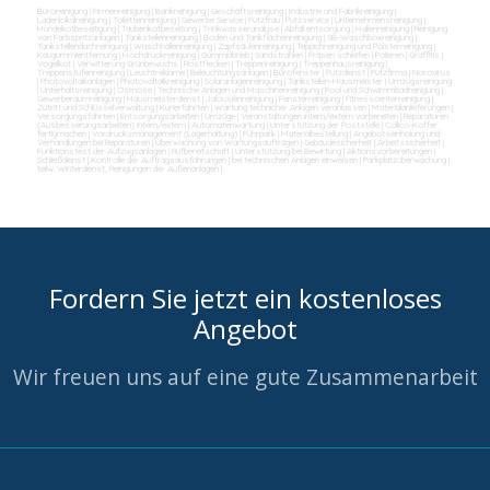
Büroreinigung
|
Firmenreinigung
|
Bankreinigung
|
Geschäftsreinigung
|
Industrie und Fabrikreinigung
|
Ladenlokalreinigung
|
Toilettenreinigung
|
Gewerbe Service
|
Putzfrau
|
Putzservice
|
Unternehmensreinigung
|
Hundekotbeseitigung
|
Taubenkotbeseitung
|
Trinkwasseranalyse
|
Abfall entsorgung
|
Hallenreinigung
|
Reinigung
von Farbspritzanlagen
|
Tankstellenreinigung
|
Boden und Tankflächenreinigung
|
SB-Waschboxreinigung
|
Tankstellendachreinigung
|
Waschhallenreinigung
|
Zapfsäulenreinigung
|
Teppichreinigung und Polsterreinigung
|
Kaugummientfernung
|
Hochdruckreinigung
|
Gummiabrieb
|
Sandstrahlen
|
Fräsen schleifen
|
Polieren
|
Graffitis
|
Vogelkot
|
Verwitterung Grünbewuchs
|
Rostflecken
|
Treppenreinigung
|
Treppenhausreinigung
|
Treppenstufenreinigung
|
Leuchtreklame
|
Beleuchtungsanlagen
|
Bürofenster
|
Putzdienst
|
Putzfirma
|
Norovirus
|
Photovoltaikanlagen
|
Photovoltaikreinigung
|
Solaranlagenreinigung
|
Tankstellen-Hausmeister
|
Umzugsreinigung
|
Unterhaltsreinigung
|
Osmose
|
Technische Anlagen und Maschinenreinigung
|
Pool und Schwimmbadreinigung
|
Gewerberaumreinigung
|
Hausmeisterdienst
|
Jalousienreinigung
|
Fensterreinigung
|
Fitnesscenterreinigung
|
Zutritt und Schlüsselverwaltung
|
Kurierfahrten
|
Wartung technicher Anlagen veranlassen
|
Materialanlieferungen
|
Versorgungsfahrten
|
Entsorgungsarbeiten
|
Umzüge
|
Veranstaltungen intern/extern vorbereiten
|
Reparaturen
(Ausbesserungsarbeiten) intern/extern
|
Automatenwartung
|
Unterstützung der Poststelle
|
Collico-Koffer
fertigmachen
|
Vordrucksmanagement (Lagerhaltung)
|
Fuhrpark
|
Materialbestellung
|
Angebotseinholung und
Verhandlungen bei Reparaturen
|
Überwachung von Wartungsaufträgen
|
Gebäudesicherheit
|
Arbeitssicherheit
|
Funktionstest der Aufzugsanlagen
|
Rufbereitschaft
|
Unterstützung bei Bewirtung
|
Aktionsvorbereitungen
|
Schließdienst
|
Kontrolle der Auftragsausführungen
|
bei technischen Anlagen einweisen
|
Parkplatzüberwachung
|
teilw. Winterdienst, Reinigungen der Außenanlagen
|
Fordern Sie jetzt ein kostenloses
Angebot
Wir freuen uns auf eine gute Zusammenarbeit