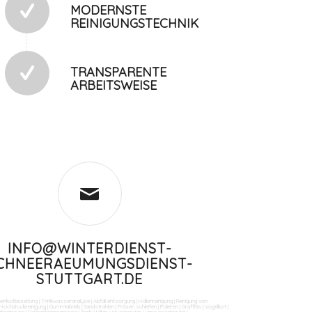
MODERNSTE
REINIGUNGSTECHNIK
TRANSPARENTE
ARBEITSWEISE
INFO@WINTERDIENST-
CHNEERAEUMUNGSDIENST-
STUTTGART.DE
benkotbeseitung
|
Trinkwasseranalyse
|
Abfall entsorgung
|
Hallenreinigung
|
Reinigung von
Hochdruckreinigung
|
Gummiabrieb
|
Sandstrahlen
|
Fräsen schleifen
|
Polieren
|
Graffitis
|
Vogelkot
|
ikreinigung
|
Solaranlagenreinigung
|
Tankstellen-Hausmeister
|
Umzugsreinigung
|