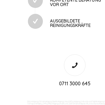
KOMPETENTE BERATUNG
VOR ORT
AUSGEBILDETE
REINIGUNGSKRÄFTE
0711 3000 645
Büroreinigung
|
Firmenreinigung
|
Bankreinigung
|
Geschäftsreinigung
|
Industrie und Fabrikreinigung
|
Farbspritzanlagen
|
Tankstellenreinigung
|
Boden und Tankflächenreinigung
|
SB-Waschboxreinigung
Verwitterung Grünbewuchs
|
Rostflecken
|
Treppenreinigung
|
Treppenhausreinigung
|
Treppenstufe