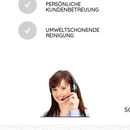
PERSÖNLICHE
KUNDENBETREUUNG
UMWELTSCHONENDE
REINIGUNG
S
Ladenlokalreinigung
|
Toilettenreinigung
|
Gewerbe Service
|
Putzfrau
|
Putzservice
|
Unternehmensreinigung
|
Hundekotbeseitigung
|
Tau
|
Tankstellendachreinigung
|
Waschhallenreinigung
|
Zapfsäulenreinigung
|
Teppichreinigung und Polsterreinigung
|
Kaugummientfernung
|
nreinigung
|
Leuchtreklame
|
Beleuchtungsanlagen
|
Bürofenster
|
Putzdienst
|
Putzfirma
|
Norovirus
|
Photovoltaikanlagen
|
Photovolta