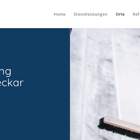
Home
Dienstleistungen
Orte
Ref
ng
eckar