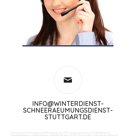
INFO@WINTERDIENST-
SCHNEERAEUMUNGSDIENST-
STUTTGART.DE
Büroreinigung
|
Firmenreinigung
|
Bankreinigung
|
Geschäftsreinigung
|
Industrie und Fabrikreinigung
|
Ladenlokalreinigung
|
Toilettenreinigung
|
Gewerbe Service
|
Putzfrau
|
Putzservice
|
Unternehmensreinigung
|