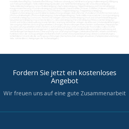
Hundekotbeseitigung
|
Taubenkotbeseitung
|
Trinkwasseranalyse
|
Abfall entsorgung
|
Hallenreinigung
|
Reinigung
von Farbspritzanlagen
|
Tankstellenreinigung
|
Boden und Tankflächenreinigung
|
SB-Waschboxreinigung
|
Tankstellendachreinigung
|
Waschhallenreinigung
|
Zapfsäulenreinigung
|
Teppichreinigung und Polsterreinigung
|
Kaugummientfernung
|
Hochdruckreinigung
|
Gummiabrieb
|
Sandstrahlen
|
Fräsen schleifen
|
Polieren
|
Graffitis
|
Vogelkot
|
Verwitterung Grünbewuchs
|
Rostflecken
|
Treppenreinigung
|
Treppenhausreinigung
|
Treppenstufenreinigung
|
Leuchtreklame
|
Beleuchtungsanlagen
|
Bürofenster
|
Putzdienst
|
Putzfirma
|
Norovirus
|
Photovoltaikanlagen
|
Photovoltaikreinigung
|
Solaranlagenreinigung
|
Tankstellen-Hausmeister
|
Umzugsreinigung
|
Unterhaltsreinigung
|
Osmose
|
Technische Anlagen und Maschinenreinigung
|
Pool und Schwimmbadreinigung
|
Gewerberaumreinigung
|
Hausmeisterdienst
|
Jalousienreinigung
|
Fensterreinigung
|
Fitnesscenterreinigung
|
Zutritt und Schlüsselverwaltung
|
Kurierfahrten
|
Wartung technicher Anlagen veranlassen
|
Materialanlieferungen
|
Versorgungsfahrten
|
Entsorgungsarbeiten
|
Umzüge
|
Veranstaltungen intern/extern vorbereiten
|
Reparaturen
(Ausbesserungsarbeiten) intern/extern
|
Automatenwartung
|
Unterstützung der Poststelle
|
Collico-Koffer
fertigmachen
|
Vordrucksmanagement (Lagerhaltung)
|
Fuhrpark
|
Materialbestellung
|
Angebotseinholung und
Verhandlungen bei Reparaturen
|
Überwachung von Wartungsaufträgen
|
Gebäudesicherheit
|
Arbeitssicherheit
|
Funktionstest der Aufzugsanlagen
|
Rufbereitschaft
|
Unterstützung bei Bewirtung
|
Aktionsvorbereitungen
|
Schließdienst
|
Kontrolle der Auftragsausführungen
|
bei technischen Anlagen einweisen
|
Parkplatzüberwachung
|
teilw. Winterdienst, Reinigungen der Außenanlagen
|
Fordern Sie jetzt ein kostenloses
Angebot
Wir freuen uns auf eine gute Zusammenarbeit