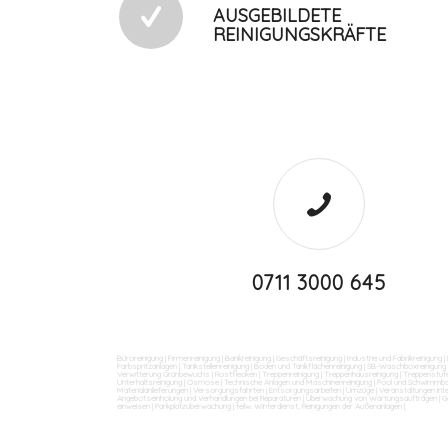
AUSGEBILDETE
REINIGUNGSKRÄFTE
0711 3000 645
Büroreinigung
|
Firmenreinigung
|
Bankreinigung
|
Geschäftsreinigung
|
Industrie und Fabrikreinigung
|
Farbspritzanlagen
|
Tankstellenreinigung
|
Boden und Tankflächenreinigung
|
SB-Waschboxreinigung
Verwitterung Grünbewuchs
|
Rostflecken
|
Treppenreinigung
|
Treppenhausreinigung
|
Treppenstufe
Unterhaltsreinigung
|
Osmose
|
Technische Anlagen und Maschinenreinigung
|
Pool und Schwimmba
Materialanlieferungen
|
Versorgungsfahrten
|
Entsorgungsarbeiten
|
Umzüge
|
Veranstaltungen int
Angebotseinholung und Verhandlungen bei Reparaturen
|
Überwachung von Wartungsaufträgen
|
G
einweisen
|
Parkplatzüberwachung
|
teilw. Winterdienst, Reinigungen der Außenanlagen
|