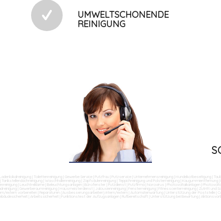
UMWELTSCHONENDE
REINIGUNG
S
Ladenlokalreinigung
|
Toilettenreinigung
|
Gewerbe Service
|
Putzfrau
|
Putzservice
|
Unternehmensreinigung
|
Hundekotbeseitigung
|
Tau
|
Tankstellendachreinigung
|
Waschhallenreinigung
|
Zapfsäulenreinigung
|
Teppichreinigung und Polsterreinigung
|
Kaugummientfernung
|
nreinigung
|
Leuchtreklame
|
Beleuchtungsanlagen
|
Bürofenster
|
Putzdienst
|
Putzfirma
|
Norovirus
|
Photovoltaikanlagen
|
Photovolta
dreinigung
|
Gewerberaumreinigung
|
Hausmeisterdienst
|
Jalousienreinigung
|
Fensterreinigung
|
Fitnesscenterreinigung
|
Zutritt und 
ern/extern vorbereiten
|
Reparaturen (Ausbesserungsarbeiten) intern/extern
|
Automatenwartung
|
Unterstützung der Poststelle
|
Co
ebäudesicherheit
|
Arbeitssicherheit
|
Funktionstest der Aufzugsanlagen
|
Rufbereitschaft
|
Unterstützung bei Bewirtung
|
Aktionsvor