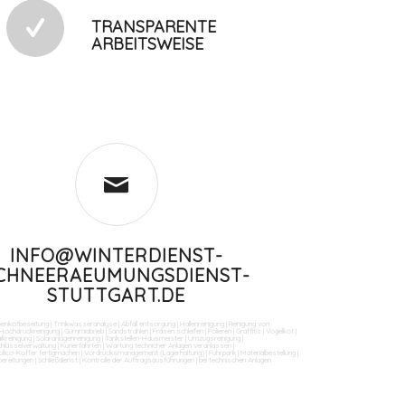
TRANSPARENTE
ARBEITSWEISE
INFO@WINTERDIENST-
CHNEERAEUMUNGSDIENST-
STUTTGART.DE
benkotbeseitung
|
Trinkwasseranalyse
|
Abfall entsorgung
|
Hallenreinigung
|
Reinigung von
Hochdruckreinigung
|
Gummiabrieb
|
Sandstrahlen
|
Fräsen schleifen
|
Polieren
|
Graffitis
|
Vogelkot
|
ikreinigung
|
Solaranlagenreinigung
|
Tankstellen-Hausmeister
|
Umzugsreinigung
|
Schlüsselverwaltung
|
Kurierfahrten
|
Wartung technicher Anlagen veranlassen
|
llico-Koffer fertigmachen
|
Vordrucksmanagement (Lagerhaltung)
|
Fuhrpark
|
Materialbestellung
|
bereitungen
|
Schließdienst
|
Kontrolle der Auftragsausführungen
|
bei technischen Anlagen