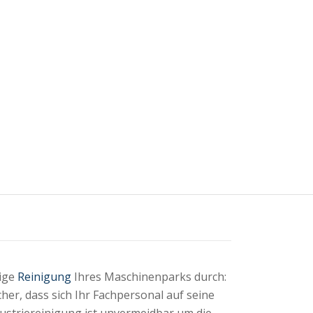
ßige
Reinigung
Ihres Maschinenparks durch:
cher, dass sich Ihr Fachpersonal auf seine
striereinigung ist unvermeidbar um die