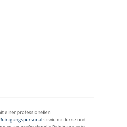
it einer professionellen
Reinigungspersonal
sowie moderne und
nn es um professionelle Reinigung geht,