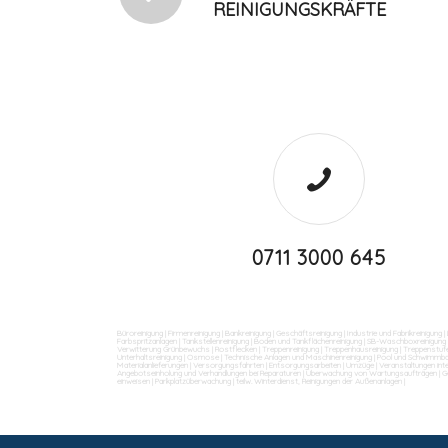
REINIGUNGSKRÄFTE
0711 3000 645
Büroreinigung
|
Firmenreinigung
|
Bankreinigung
|
Geschäftsreinigung
|
Industrie und Fabrikreinigung
|
Farbspritzanlagen
|
Tankstellenreinigung
|
Boden und Tankflächenreinigung
|
SB-Waschboxreinigung
Verwitterung Grünbewuchs
|
Rostflecken
|
Treppenreinigung
|
Treppenhausreinigung
|
Treppenstufe
Unterhaltsreinigung
|
Osmose
|
Technische Anlagen und Maschinenreinigung
|
Pool und Schwimmba
Materialanlieferungen
|
Versorgungsfahrten
|
Entsorgungsarbeiten
|
Umzüge
|
Veranstaltungen int
Angebotseinholung und Verhandlungen bei Reparaturen
|
Überwachung von Wartungsaufträgen
|
G
einweisen
|
Parkplatzüberwachung
|
teilw. Winterdienst, Reinigungen der Außenanlagen
|