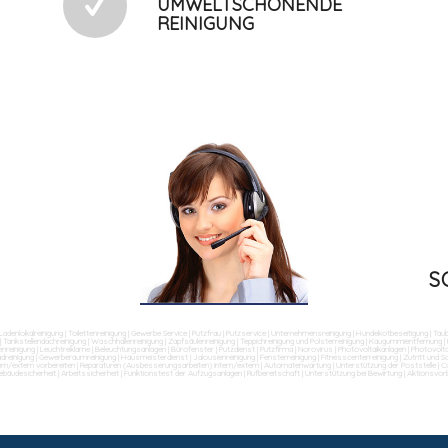
UMWELTSCHONENDE
REINIGUNG
S
Ladenlokalreinigung
|
Toilettenreinigung
|
Gewerbe Service
|
Putzfrau
|
Putzservice
|
Unternehmensreinigung
|
Hundekotbeseitigung
|
Tau
|
Tankstellendachreinigung
|
Waschhallenreinigung
|
Zapfsäulenreinigung
|
Teppichreinigung und Polsterreinigung
|
Kaugummientfernung
|
nreinigung
|
Leuchtreklame
|
Beleuchtungsanlagen
|
Bürofenster
|
Putzdienst
|
Putzfirma
|
Norovirus
|
Photovoltaikanlagen
|
Photovolta
dreinigung
|
Gewerberaumreinigung
|
Hausmeisterdienst
|
Jalousienreinigung
|
Fensterreinigung
|
Fitnesscenterreinigung
|
Zutritt und 
ern/extern vorbereiten
|
Reparaturen (Ausbesserungsarbeiten) intern/extern
|
Automatenwartung
|
Unterstützung der Poststelle
|
Co
ebäudesicherheit
|
Arbeitssicherheit
|
Funktionstest der Aufzugsanlagen
|
Rufbereitschaft
|
Unterstützung bei Bewirtung
|
Aktionsvor