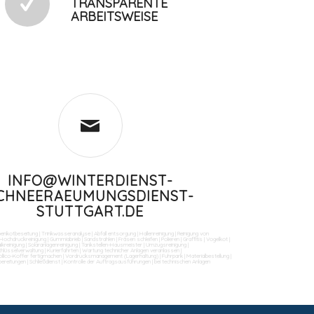
TRANSPARENTE
ARBEITSWEISE
INFO@WINTERDIENST-
CHNEERAEUMUNGSDIENST-
STUTTGART.DE
benkotbeseitung
|
Trinkwasseranalyse
|
Abfall entsorgung
|
Hallenreinigung
|
Reinigung von
Hochdruckreinigung
|
Gummiabrieb
|
Sandstrahlen
|
Fräsen schleifen
|
Polieren
|
Graffitis
|
Vogelkot
|
ikreinigung
|
Solaranlagenreinigung
|
Tankstellen-Hausmeister
|
Umzugsreinigung
|
Schlüsselverwaltung
|
Kurierfahrten
|
Wartung technicher Anlagen veranlassen
|
llico-Koffer fertigmachen
|
Vordrucksmanagement (Lagerhaltung)
|
Fuhrpark
|
Materialbestellung
|
bereitungen
|
Schließdienst
|
Kontrolle der Auftragsausführungen
|
bei technischen Anlagen